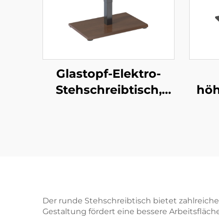
Glastopf-Elektro-
Stehschreibtisch,
höh
höhenverstellbar mit
Ste
Einzelmotor – V-
Mo
MOUNTS JSD1-01-G6-
q
D
MOU
Der runde Stehschreibtisch bietet zahlreich
Gestaltung fördert eine bessere Arbeitsflä