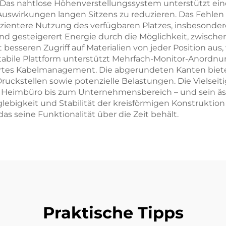
 Das nahtlose Höhenverstellungssystem unterstützt e
 Auswirkungen langen Sitzens zu reduzieren. Das Fehlen
ffizientere Nutzung des verfügbaren Platzes, insbesond
nd gesteigerert Energie durch die Möglichkeit, zwische
t besseren Zugriff auf Materialien von jeder Position a
bile Plattform unterstützt Mehrfach-Monitor-Anordnung
ertes Kabelmanagement. Die abgerundeten Kanten biet
stellen sowie potenzielle Belastungen. Die Vielseitig
eimbüro bis zum Unternehmensbereich – und sein äst
ebigkeit und Stabilität der kreisförmigen Konstruktion
as seine Funktionalität über die Zeit behält.
Praktische Tipps