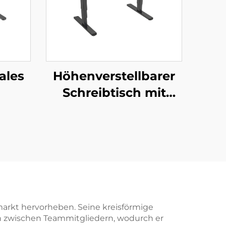
ales
Höhenverstellbarer
Schreibtisch mit
ares
Dual-Motor für
ell –
Bürocomputer, mit
ckige
Überhitzungsschutz
NTS
für den Motor – V-
MOUNTS JSD2-02-D-
2P
markt hervorheben. Seine kreisförmige
h zwischen Teammitgliedern, wodurch er