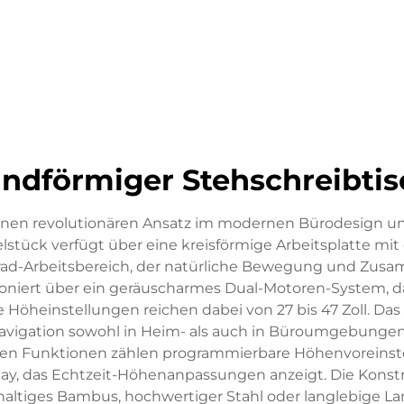
undförmiger Stehschreibtis
einen revolutionären Ansatz im modernen Bürodesign u
lstück verfügt über eine kreisförmige Arbeitsplatte mi
ad-Arbeitsbereich, der natürliche Bewegung und Zusam
oniert über ein geräuscharmes Dual-Motoren-System, da
Höheinstellungen reichen dabei von 27 bis 47 Zoll. Das
avigation sowohl in Heim- als auch in Büroumgebungen,
lichen Funktionen zählen programmierbare Höhenvorei
lay, das Echtzeit-Höhenanpassungen anzeigt. Die Konstru
haltiges Bambus, hochwertiger Stahl oder langlebige L