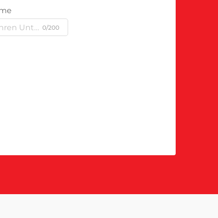
ame
0/200