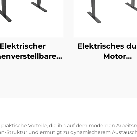
Elektrischer
Elektrisches du
enverstellbarer
Motor
htisch mit Dual-
höhenverstellb
tor, 3-stufigen
Schreibtischgest
uadratischen
2-stufige rechte
Säulen und
Beine – V-MOU
rutschfesten
JSD2-02
Fußpads – V-
NTS JSD2-01-D-
e praktische Vorteile, die ihn auf dem modernen Arbeits
chen-Struktur und ermutigt zu dynamischerem Austausc
2P