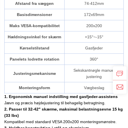
Afstand fra væggen
74-412mm
Basisdimensioner
172x69mm
Maks VESA-kompatibilitet
200x200
Hældningsvinkel for skærm
+15°~-15°
Kørselstilstand
Gasfjeder
Panelets lodrette rotation
360°
Sekskantnøgle manuel
Justeringsmekanisme
justering
Monteringsform
Vægbeslag
1. Ergonomisk manuel indstilling med gasfjeder-assistens
Jævn og præcis højdejustering til behagelig betragtning.
2. Passer til 32-42" skærme, maksimal belastningsevne 15 kg
(33 lbs)
Kompatibel med standard VESA 200x200 monteringsmønstre.
3. Holdbar konstruktion i stål og aluminium