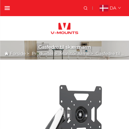
DA
Gasfedre til skærmarm
Forside
>
Produkter
>
Monitor Arme
>
Gasfedre til skærmarm