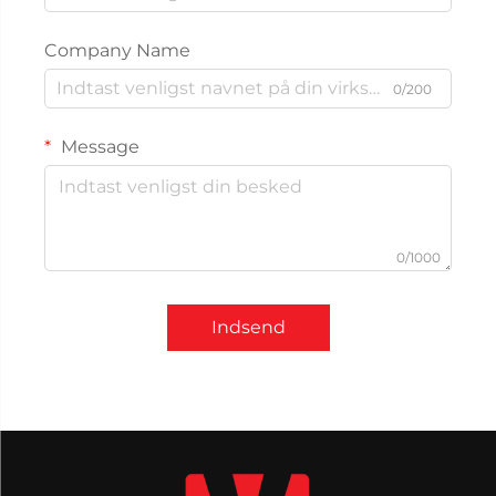
Company Name
0/200
Message
0/1000
Indsend