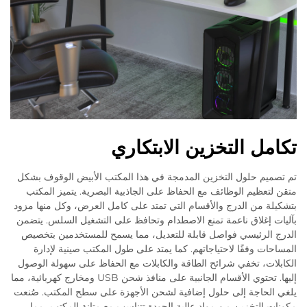
تكامل التخزين الابتكاري
تم تصميم حلول التخزين المدمجة في هذا المكتب الأبيض الوقوف بشكل
متقن لتعظيم الوظائف مع الحفاظ على الجاذبية البصرية. يتميز المكتب
بتشكيلة من الدرج والأقسام التي تمتد على كامل العرض، وكل منها مزود
بآليات إغلاق ناعمة تمنع الاصطدام وتحافظ على التشغيل السلس. يتضمن
الدرج الرئيسي فواصل قابلة للتعديل، مما يسمح للمستخدمين بتخصيص
المساحات وفقًا لاحتياجاتهم. كما يمتد على طول المكتب صينية لإدارة
الكابلات، تخفي شرائح الطاقة والكابلات مع الحفاظ على سهولة الوصول
إليها. تحتوي الأقسام الجانبية على منافذ شحن USB ومخارج كهربائية، مما
يلغي الحاجة إلى حلول إضافية لشحن الأجهزة على سطح المكتب. صُنعت
مكونات التخزين من مواد عالية الجودة تتناسب مع متانة المكتب، مما