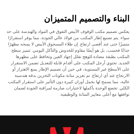
البناء والتصميم المتميزان
يعكس تصميم مكتب الوقوف الأبيض التفوق في المواد والهندسة على حد
سواء. يتم تصنيع إطار المكتب من فولاذ عالي الجودة، مما يوفر استقرارًا
متميزًا حتى عند أقصى ارتفاع. إن طلاء المسحوق الأبيض لا يمنحه مظهرًا
جذابًا فحسب، بل هو أيضًا مقاوم للخدوش والتآكل اليومي. تتميز سطح
المكتب بطبقة مضادة للوهج تقلل إجهاد العين وتحافظ على مظهرها
الجديد. تحتوي أرجل المكتب على أقدام قابلة للتعديل تضمن الاستقرار
على الأسطح غير المستوية، في حين أن تصميم الإطار يمنع الاهتزاز أو
الارتجاج عند أي ارتفاع. تم تعزيز متانة مكونات التخزين بدقة هندسية
عالية، مما يسمح لها بحمل أوزان كبيرة دون التأثير على استقرار المكتب
الكلي. تخضع الوحدة بأكملها لاختبارات صارمة لمراقبة الجودة لضمان
توافقها مع أعلى معايير المتانة والوظيفية.