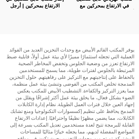
في الارتفاع بمحركين مع
الارتفاع بمحركين | أرجل
أعمدة مربعة من ثلاث مراحل
مستطيلة ثلاثية المراحل
ووسادات تثبيت غير قابلة
ومقلوبة | هادئ ومستقر – V-
للانزلاق - V-MOUNTS
MOUNTS JSD2-02-D
JSD2-01-D-2P
يوفر المكتب القائم الأبيض مع وحدات التخزين العديد من الفوائد
العملية التي تجعله استثمارًا مميزًا لأي بيئة عمل. أولاً، قابلية ضبط
الارتفاع تعزز من وضعية الجلوس وتخفض المخاطر الصحية
المرتبطة بالجلوس لفترات طويلة، مما يسمح للمستخدمين
بالحفاظ على إنتاجيتهم مع التركيز على رفاهيتهم. حلول التخزين
المدمجة تخلص المكتب من الفوضى وتنشئ بيئة عمل منظمة،
مما يعزز التركيز والكفاءة. التشطيب الأبيض للمكتب يعكس
الضوء بشكل فعال، ما يخلق بيئة عمل أكثر إشراقًا ويقلل من
إجهاد العين خلال فترات العمل الطويلة. نظام إدارة الكابلات
المدمج يحافظ على تنظيم إكسسوارات التكنولوجيا ومنع تشابك
الكابلات، مما يضمن مظهرًا نظيفًا واحترافيًا. إعدادات الارتفاع
القابلة للبرمجة تتيح لعدة مستخدمين تعديل المكتب بسرعة إلى
المواضع المفضلة لديهم، مما يجعله خيارًا مثاليًا للمساحات
المشتركة. تم تصميم وحدات التخزين بحيث تكون في مواقع