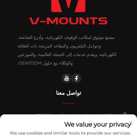
مصنع موثوق لمكاتب الوقوف الكهربائية، وأذرع الشاشة،
وحوامل التلفزيون والمقاعد المريحة ذات الطاقة
الكهربائية، ويقدم خدمات إلى الجملة العالمية، والموزعين
والوكلاء مع حلول OEM/ODM.
تواصل معنا
رقم 669 طريق هواشي، قيدونغ، الصين 226200
We value your privacy
+86-18921656832
We use cookies and similar tools to provide our services.