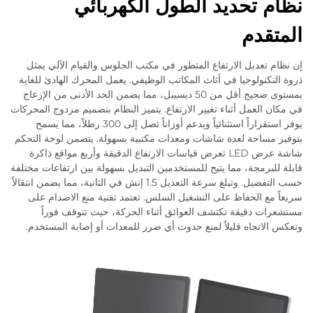
نظام تحديد الطول الكهربائي
المتقدم
إن نظام تعديل الارتفاع المتطور في مكتب الجلوس والقيام الآلي يمثل
ذروة التكنولوجيا في أثاث المكاتب الوظيفي. يعمل المحرك الهادئ للغاية
بمستوى ضجيج أقل من 50 ديسيبل، مما يضمن الحد الأدنى من الإزعاج
في مكان العمل أثناء تغيير الارتفاع. يتميز النظام بتصميم مزدوج المحركات
يوفر استقراراً استثنائياً ويدعم أوزاناً تصل إلى 300 رطلاً، مما يسمح
بتوفير مساحة لعدة شاشات ومعدات مكتبية بسهولة. يتضمن لوحة التحكم
شاشة عرض LED تعرض قياسات الارتفاع الدقيقة وأربع مواقع ذاكرة
قابلة للبرمجة، مما يتيح للمستخدمين التبديل بسهولة بين ارتفاعات مختلفة
حسب التفضيل. وتبلغ سرعة التعديل 1.5 إنش في الثانية، مما يضمن انتقالاً
سريعاً مع الحفاظ على التشغيل السلس. تعتمد تقنية منع الاصدام على
مستشعرات دقيقة تكتشف العوائق أثناء الحركة، حيث تتوقف فوراً
وتعكس الاتجاه قليلاً لمنع حدوث أي ضرر للمعدات أو إصابة المستخدم.