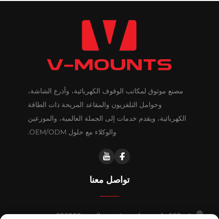
مصنع موثوق لمكاتب الوقوف الكهربائية، وأذرع الشاشة،
وحوامل التلفزيون والمقاعد المريحة ذات الطاقة
الكهربائية، ويقدم خدمات إلى الجملة العالمية، والموزعين
والوكلاء مع حلول OEM/ODM.
تواصل معنا
رقم 669 طريق هواشي، قيدونغ، الصين 226200