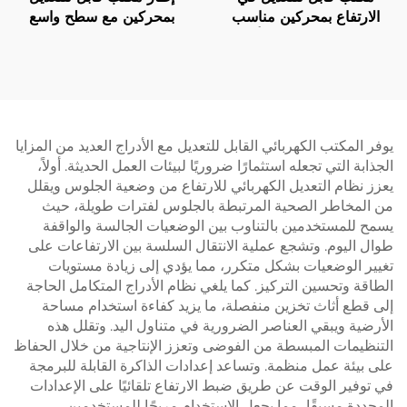
الارتفاع بمحركين مناسب
بمحركين مع سطح واسع
للمكتب المنزلي مع أرجل
وحماية حرارية – V-
مستطيلة ثلاثية المراحل – V-
MOUNTS JSD2-02-L1
MOUNTS JSD2-02-D-1P
يوفر المكتب الكهربائي القابل للتعديل مع الأدراج العديد من المزايا
الجذابة التي تجعله استثمارًا ضروريًا لبيئات العمل الحديثة. أولاً،
يعزز نظام التعديل الكهربائي للارتفاع من وضعية الجلوس ويقلل
من المخاطر الصحية المرتبطة بالجلوس لفترات طويلة، حيث
يسمح للمستخدمين بالتناوب بين الوضعيات الجالسة والواقفة
طوال اليوم. وتشجع عملية الانتقال السلسة بين الارتفاعات على
تغيير الوضعيات بشكل متكرر، مما يؤدي إلى زيادة مستويات
الطاقة وتحسين التركيز. كما يلغي نظام الأدراج المتكامل الحاجة
إلى قطع أثاث تخزين منفصلة، ما يزيد كفاءة استخدام مساحة
الأرضية ويبقي العناصر الضرورية في متناول اليد. وتقلل هذه
التنظيمات المبسطة من الفوضى وتعزز الإنتاجية من خلال الحفاظ
على بيئة عمل منظمة. وتساعد إعدادات الذاكرة القابلة للبرمجة
في توفير الوقت عن طريق ضبط الارتفاع تلقائيًا على الإعدادات
المحددة مسبقًا، مما يجعل الاستخدام مريحًا للمستخدمين