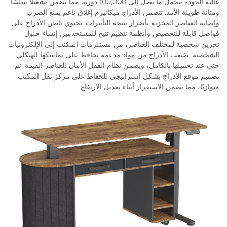
عالية الجودة تتحمل ما يصل إلى 100,000 دورة، مما يضمن تشغيلًا سلسًا
ومتانة طويلة الأمد. تتضمن الأدراج ميكانيزم إغلاق ناعم يمنع الضرب
وإصابة العناصر المخزنة بأضرار نتيجة التأثيرات. تحتوي باطن الأدراج على
فواصل قابلة للتخصيص وأنظمة تنظيم تتيح للمستخدمين إنشاء حلول
تخزين شخصية لمختلف العناصر، من مستلزمات المكتب إلى الإلكترونيات
الشخصية. صُنعت الأدراج من مواد مدعمة تحافظ على تماسكها الهيكلي
حتى عند تحميلها بالكامل، ويضمن نظام القفل الأمان للعناصر القيمة. تم
تصميم موقع الأدراج بشكل استراتيجي للحفاظ على مركز ثقل المكتب
متوازنًا، مما يضمن الاستقرار أثناء تعديل الارتفاع.