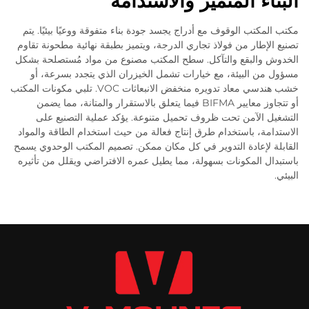
البناء المتميز والاستدامة
مكتب المكتب الوقوف مع أدراج يجسد جودة بناء متفوقة ووعيًا بيئيًا. يتم
تصنيع الإطار من فولاذ تجاري الدرجة، ويتميز بطبقة نهائية مطحونة تقاوم
الخدوش والبقع والتآكل. سطح المكتب مصنوع من مواد مُستصلحة بشكل
مسؤول من البيئة، مع خيارات تشمل الخيزران الذي يتجدد بسرعة، أو
خشب هندسي معاد تدويره منخفض الانبعاثات VOC. تلبي مكونات المكتب
أو تتجاوز معايير BIFMA فيما يتعلق بالاستقرار والمتانة، مما يضمن
التشغيل الآمن تحت ظروف تحميل متنوعة. يؤكد عملية التصنيع على
الاستدامة، باستخدام طرق إنتاج فعالة من حيث استخدام الطاقة والمواد
القابلة لإعادة التدوير في كل مكان ممكن. تصميم المكتب الوحدوي يسمح
باستبدال المكونات بسهولة، مما يطيل عمره الافتراضي ويقلل من تأثيره
البيئي.