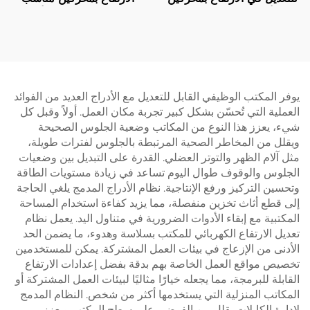
مع أرجل مربعة من ثلاث
للمكتب المنزلي مع أرجل
مراحل - V-MOUNTS
مستطيلة ثلاثية المراحل – V-
MOUNTS JSD2-02-D-1P
JSD2-01-Z
يوفر المكتب الوظيفي القابل للتعديل مع الأدراج العديد من الفوائد
العملية التي تُحسّن بشكل كبير تجربة مكان العمل. أولاً وقبل كل
شيء، يعزز هذا النوع من المكاتب وضعية الجلوس الصحيحة
ويقلل من المخاطر الصحية المرتبطة بالجلوس لفترات طويلة،
مثل آلام الظهر والتوتر العضلي. القدرة على التبديل بين وضعيات
الجلوس والوقوف طوال اليوم تساعد في زيادة مستويات الطاقة
وتحسين التركيز ورفع الإنتاجية. نظام الأدراج المدمج يلغي الحاجة
إلى قطع أثاث تخزين منفصلة، مما يزيد كفاءة استخدام المساحة
المكتبية مع إبقاء الأدوات الضرورية في متناول اليد. يعمل نظام
تعديل الارتفاع الكهربائي للمكتب بسلاسة وهدوء، ما يضمن الحد
الأدنى من الإزعاج في بيئات العمل المشتركة. يمكن للمستخدمين
تخصيص مواقع العمل الخاصة بهم بدقة بفضل إعدادات الارتفاع
القابلة للبرمجة، مما يجعله خيارًا مثاليًا لبيئات العمل المشتركة أو
المكاتب المنزلية التي يستخدمها أكثر من شخص. النظام المدمج
لإدارة الكابلات يقلل من الفوضى على سطح المكتب ويعزز