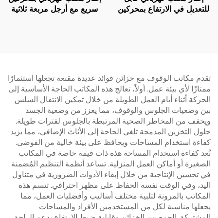
للتعديل في الارتفاع بمحركين
سريع مع أرجل مربعة ثلاثية
مع أرجل مربعة من ثلاث
المراحل، سرعة رفع 80 مم/
مراحل - V-MOUNTS
ثانية – V-MOUNTS JSD2-
01-Z-Q
JSD2-01-Z
تقدم مكاتب الوقوف مع خزائن فوائد عديدة مقنعة تجعلها استثمارًا
ممتازًا لأي بيئة عمل. أولاً، تعالج هذه المكاتب الحاجة الأساسية إلى
الحركة أثناء أيام العمل الطويلة من خلال تمكين الانتقال السلس
بين وضعيات الجلوس والوقوف، مما يعزز من وضعية الجسد
ويخفف من المخاطر الصحية المرتبطة بالجلوس لفترات طويلة.
حلول التخزين المدمجة تلغي الحاجة إلى الأثاث الإضافي، مما يزيد
كفاءة استخدام المساحات ويحافظ على بيئة خالية من الفوضى.
تُعد كفاءة استخدام المساحة هذه ذات قيمة خاصة في المكاتب
الصغيرة أو أماكن العمل المنزلية. تساعد أنظمة التنظيم المُضمنة
في تحسين الإنتاجية من خلال إبقاء الأدوات الضرورية في متناول
اليد، وفي الوقت نفسه الحفاظ على مظهر احترافي. تتسم هذه
المكاتب بالمرونة لتلبية مختلف أساليب وأفضليات العمل، مما
يجعلها مناسبة لكل من المستخدمين الأفراد والمساحات
المشتركة. الجمع بين الخزائن وقابلية ضبط الارتفاع يدعم الراحة