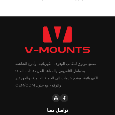
مصنع موثوق لمكاتب الوقوف الكهربائية، وأذرع الشاشة،
وحوامل التلفزيون والمقاعد المريحة ذات الطاقة
الكهربائية، ويقدم خدمات إلى الجملة العالمية، والموزعين
والوكلاء مع حلول OEM/ODM.
تواصل معنا