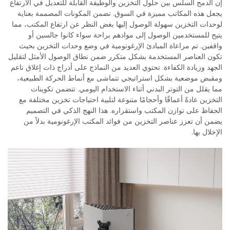
إن الدمج السلس بين حلول التخزين والوظيفة القابلة للتعديل في الارتفاع
يجعل هذه المكاتب مميزة في السوق. تضمن المكونات المصممة بعناية
لوحدات التخزين سهولة الوصول إليها بغض النظر عن ارتفاع المكتب، مما
يتيح للمستخدمين الوصول إلى موادهم براحة سواء كانوا جالسين أو
واقفين. تم مراعاة المبادئ الإرغونومية في وضع وحدات التخزين بحيث
تكون العناصر المستخدمة بشكل متكرر ضمن نطاق الوصول الأمثل لتقليل
الجهد وزيادة الكفاءة. تحتوي العديد من النماذج على أدراج ذات إغلاق ناعم
ومقبض موضعية بشكل استراتيجي تتماشى مع أنماط الحركة الطبيعية،
مما يقلل من التوتر البدني أثناء الاستخدام اليومي. تتضمن تكوينات
التخزين عادةً أعماقًا وأحجامًا متنوعة لتلبية احتياجات تخزين مختلفة مع
الحفاظ على توازن المكتب واستقراره. هذا النهج الذكي في التصميم
يضمن أن تعزز عناصر التخزين من فوائد المكتب الإرغونومية بدلاً من
الإخلال بها.