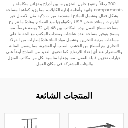
300 رطلاً. وتتنوع حلول التخزين ما بين أدراج وخزائن متكاملة و
comparments جانبية وأنظمة إدارة الكابلات، مما يزيد كفاءة المساحة
بشكل فعال. وتشمل النماذج المتقدمة ميزات ذكية مثل الاتصال عبر
البلوتوث ومنافذ شحن USB وتكنولوجيا منع التصادم. وعادةً ما تتراوح
مساحة سطح العمل لهذه المكاتب بين 48 إلى 72 بوصة عرضاً، مما
يسمح بتوفير مساحة لعدة شاشات ومعدات المكتب مع الحفاظ على
مساحات مرتبة للتخزين. وتشمل مواد البناء عادةً إطارات من الفولاذ
التجاري مع أسطح من الخشب الصلب أو القشرة، مما يضمن المتانة
والاستقرار عند أي إعداد للارتفاع. كما تحتوي العديد من النماذج أيضاً على
خيارات تخزين قابلة للقفل، مما يجعلها مناسبة لكل من مكاتب المنزل
والبيئات المشتركة في مكان العمل.
المنتجات الشائعة