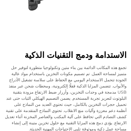
الاستدامة ودمج التقنيات الذكية
تجمع هذه المكاتب الدائمة بين بناء متين وتكنولوجيا متطورة لتوفير حل
متميز لمساحة العمل. تم تصميم مكونات التخزين باستخدام مواد عالية
الجودة تتحمل الاستخدام اليومي مع الحفاظ على سلاسة تشغيل الأدراج
والأبواب. تتضمن المزايا الذكية قفلًا إلكترونية، ومحطات شحن عبر منفذ
USB مدمجة في وحدات التخزين، وأزرار ضبط الارتفاع مزودة بتقنية
البلوتوث لتعزيز تجربة المستخدم. يضمن التصميم الهيكلي الثبات حتى عند
تحميل حجرات التخزين بالكامل، حيث تحتوي العديد من النماذج على
أنظمة دعم معززة وآليات منع الانقلاب. تحتوي النماذج المتقدمة على تقنية
كشف التصادم التي تحافظ على آلية المكتب والعناصر المخزنة أثناء تعديل
الارتفاع. يؤدي دمج هذه المزايا التقنية مع حلول تخزين متينة إلى إنشاء
مساحة عمل ذكية وموثوقة تلبي الاحتياجات المهنية الحديثة.