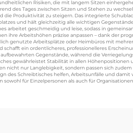
sundheitlichen Risiken, die mit langem Sitzen einherg
nd des Tages zwischen Sitzen und Stehen zu wechseln, 
d die Produktivität zu steigern. Das integrierte Schub
platzes und hält gleichzeitig alle wichtigen Gegenstände 
es arbeitet geschmeidig und leise, sodass in gemein
en ihre Arbeitshöhen präzise anpassen – dank der pro
ftlich genutzte Arbeitsplätze oder Heimbüros mit mehr
chafft ein ordentlicheres, professionelleres Erscheinu
 aufbewahrten Gegenstände, während die Verriegelungs
isches gewährleistet Stabilität in allen Höhenposition
ren nicht nur Langlebigkeit, sondern passen sich zudem
n des Schreibtisches helfen, Arbeitsunfälle und dami
ion sowohl für Einzelpersonen als auch für Organisationen