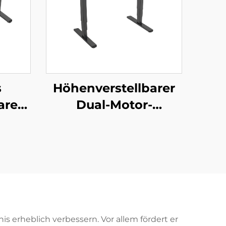
s
Höhenverstellbarer
ares
Dual-Motor-
 mit
Schreibtisch für Büro
d 3-
& Zuhause mit 3-
stufigen
en
rechteckigen Beinen
UNTS
– V-MOUNTS JSD2-
02-D-1P
is erheblich verbessern. Vor allem fördert er