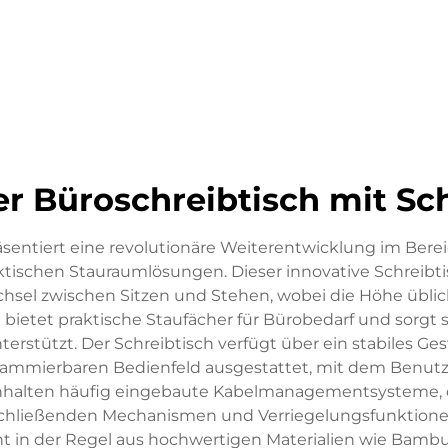
r Büroschreibtisch mit S
äsentiert eine revolutionäre Weiterentwicklung im Be
tischen Stauraumlösungen. Dieser innovative Schreibti
hsel zwischen Sitzen und Stehen, wobei die Höhe üblic
 bietet praktische Staufächer für Bürobedarf und sorgt 
nterstützt. Der Schreibtisch verfügt über ein stabiles Gest
rammierbaren Bedienfeld ausgestattet, mit dem Benutz
nhalten häufig eingebaute Kabelmanagementsysteme, d
 schließenden Mechanismen und Verriegelungsfunktion
eht in der Regel aus hochwertigen Materialien wie Bam