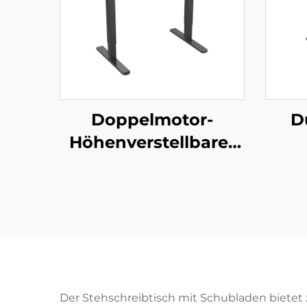
Doppelmotor-
D
Höhenverstellbarer
Steh-Schreibtisch
höh
mit Speicherfunktion
Ste
| V-MOUNTS JSD2-01-
1P
q
Säu
Der Stehschreibtisch mit Schubladen bietet za