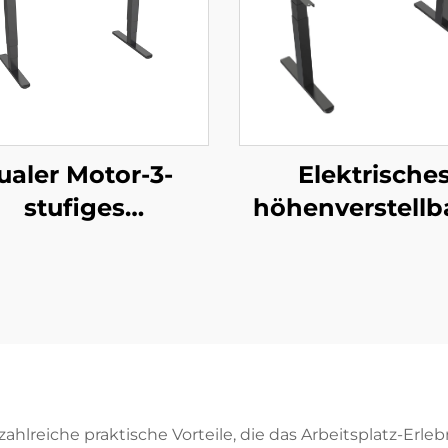
ualer Motor-3-
Elektrische
stufiges
höhenverstellb
enverstellbares
Stehpultgestell
hpultgestell mit
Dual-Motor un
umgekehrten
stufigen
uadratischen
quadratisch
len – V-MOUNTS
Beinen – V-MO
JSD2-01-D
JSD2-01-Z
hlreiche praktische Vorteile, die das Arbeitsplatz-Erlebn