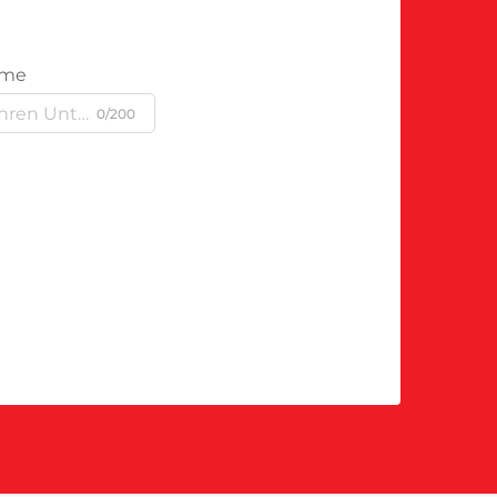
ame
0/200