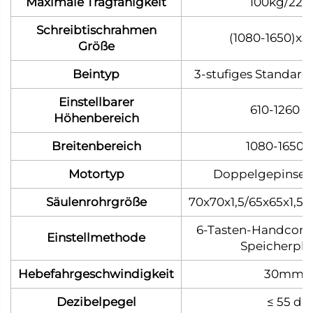
Maximale Tragfähigkeit
100kg/220
Schreibtischrahmen
(1080-1650)
Größe
Beintyp
3-stufiges Standar
Einstellbarer
610-1260
Höhenbereich
Breitenbereich
1080-1650
Motortyp
Doppelgepinselt
Säulenrohrgröße
70x70x1,5/65x65x1,5
6-Tasten-Handcontr
Einstellmethode
Speicherplä
Hebefahrgeschwindigkeit
30mm/s
Dezibelpegel
≤ 55 dB