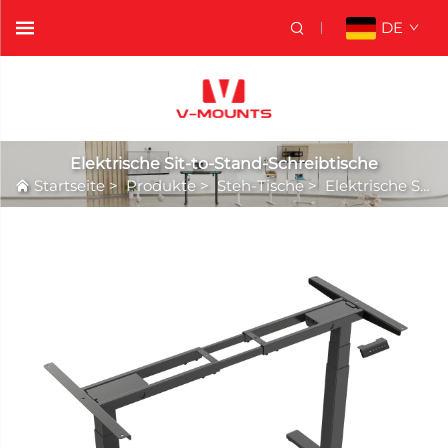
DE
Elektrische Sit-to-Stand-Schreibtische
Startseite
>
Produkte
>
Steh-Tische
>
Elektrische Sit-to-Stand-Schreibtische