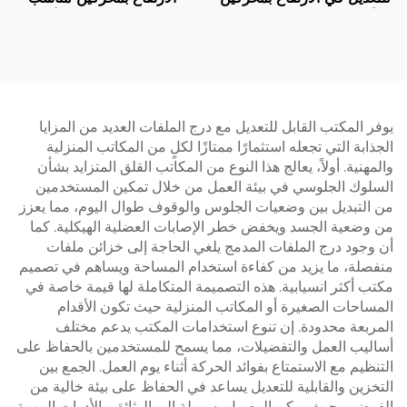
– أرجل مستطيلة مرتبتين –
للمكتب المنزلي مع أرجل
V-MOUNTS JSD2-02
مستطيلة ثلاثية المراحل – V-
MOUNTS JSD2-02-D-1P
يوفر المكتب القابل للتعديل مع درج الملفات العديد من المزايا
الجذابة التي تجعله استثمارًا ممتازًا لكلٍ من المكاتب المنزلية
والمهنية. أولاً، يعالج هذا النوع من المكاتب القلق المتزايد بشأن
السلوك الجلوسي في بيئة العمل من خلال تمكين المستخدمين
من التبديل بين وضعيات الجلوس والوقوف طوال اليوم، مما يعزز
من وضعية الجسد ويخفض خطر الإصابات العضلية الهيكلية. كما
أن وجود درج الملفات المدمج يلغي الحاجة إلى خزائن ملفات
منفصلة، ما يزيد من كفاءة استخدام المساحة ويساهم في تصميم
مكتب أكثر انسيابية. هذه التصميمة المتكاملة لها قيمة خاصة في
المساحات الصغيرة أو المكاتب المنزلية حيث تكون الأقدام
المربعة محدودة. إن تنوع استخدامات المكتب يدعم مختلف
أساليب العمل والتفضيلات، مما يسمح للمستخدمين بالحفاظ على
التنظيم مع الاستمتاع بفوائد الحركة أثناء يوم العمل. الجمع بين
التخزين والقابلية للتعديل يساعد في الحفاظ على بيئة خالية من
الفوضى، حيث يمكن الوصول بسهولة إلى الوثائق والأدوات المهمة