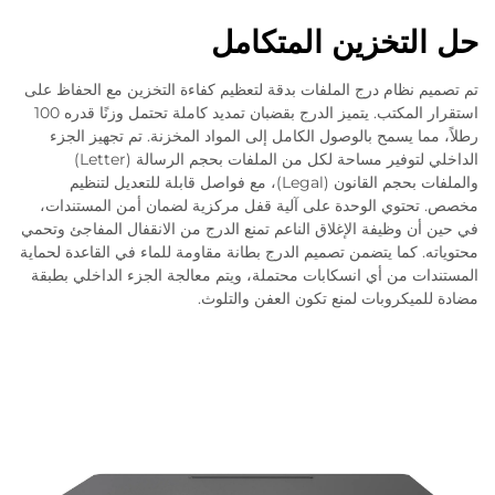
حل التخزين المتكامل
تم تصميم نظام درج الملفات بدقة لتعظيم كفاءة التخزين مع الحفاظ على
استقرار المكتب. يتميز الدرج بقضبان تمديد كاملة تحتمل وزنًا قدره 100
رطلاً، مما يسمح بالوصول الكامل إلى المواد المخزنة. تم تجهيز الجزء
الداخلي لتوفير مساحة لكل من الملفات بحجم الرسالة (Letter)
والملفات بحجم القانون (Legal)، مع فواصل قابلة للتعديل لتنظيم
مخصص. تحتوي الوحدة على آلية قفل مركزية لضمان أمن المستندات،
في حين أن وظيفة الإغلاق الناعم تمنع الدرج من الانقفال المفاجئ وتحمي
محتوياته. كما يتضمن تصميم الدرج بطانة مقاومة للماء في القاعدة لحماية
المستندات من أي انسكابات محتملة، ويتم معالجة الجزء الداخلي بطبقة
مضادة للميكروبات لمنع تكون العفن والتلوث.