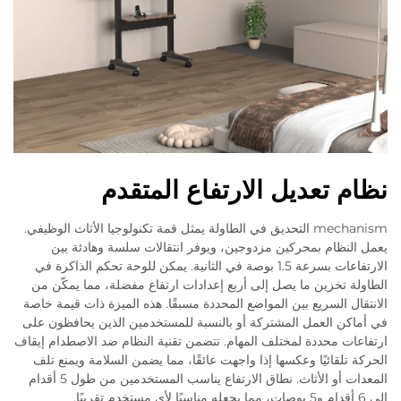
نظام تعديل الارتفاع المتقدم
mechanism التحديق في الطاولة يمثل قمة تكنولوجيا الأثاث الوظيفي.
يعمل النظام بمحركين مزدوجين، ويوفر انتقالات سلسة وهادئة بين
الارتفاعات بسرعة 1.5 بوصة في الثانية. يمكن للوحة تحكم الذاكرة في
الطاولة تخزين ما يصل إلى أربع إعدادات ارتفاع مفضلة، مما يمكّن من
الانتقال السريع بين المواضع المحددة مسبقًا. هذه الميزة ذات قيمة خاصة
في أماكن العمل المشتركة أو بالنسبة للمستخدمين الذين يحافظون على
ارتفاعات محددة لمختلف المهام. تتضمن تقنية النظام ضد الاصطدام إيقاف
الحركة تلقائيًا وعكسها إذا واجهت عائقًا، مما يضمن السلامة ويمنع تلف
المعدات أو الأثاث. نطاق الارتفاع يناسب المستخدمين من طول 5 أقدام
إلى 6 أقدام و5 بوصات، مما يجعله مناسبًا لأي مستخدم تقريبًا.