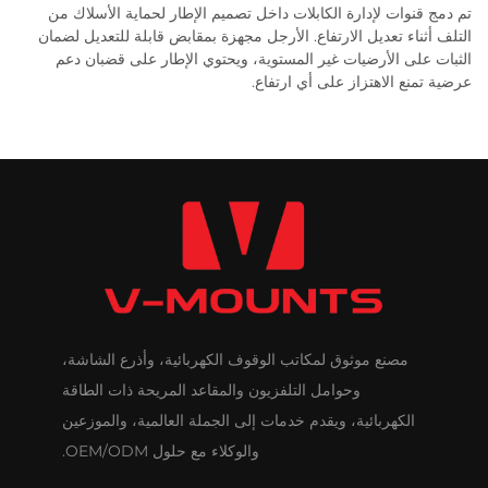
تم دمج قنوات لإدارة الكابلات داخل تصميم الإطار لحماية الأسلاك من
التلف أثناء تعديل الارتفاع. الأرجل مجهزة بمقابض قابلة للتعديل لضمان
الثبات على الأرضيات غير المستوية، ويحتوي الإطار على قضبان دعم
عرضية تمنع الاهتزاز على أي ارتفاع.
مصنع موثوق لمكاتب الوقوف الكهربائية، وأذرع الشاشة،
وحوامل التلفزيون والمقاعد المريحة ذات الطاقة
الكهربائية، ويقدم خدمات إلى الجملة العالمية، والموزعين
والوكلاء مع حلول OEM/ODM.