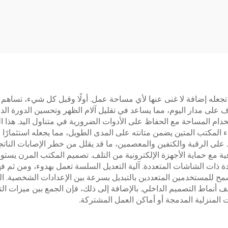
سطح مكتب متكامل - V-
سطح مكتبي مكون 
MOUNTS JSD2-0
قطعتين – NTS
JSD2-02-2P
بة تجعله إضافة لا غنى عنها لأي مساحة عمل. أولًا وقبل كل شيء، تساهم
على مدار اليوم، مما يساعد في تقليل آلام الظهر وتحسين الدورة الدمو
خدام المساحة مع الحفاظ على الأدوات الضرورية في متناول اليد. هذا
 المكتب المتين يضمن متانته على المدى الطويل، مما يجعله استثمارًا ا
ى الرقبة والكتفين والمعصمين، ما قد يقلل من خطر الإصابات الناتجة عن
ية مع حماية الأجهزة الإلكترونية من التلف. تصميم المكتب المرن يست
دة ذات الشاشات المتعددة. آلية التعديل السلسة تعمل بهدوء، ومن ثم 
تسمح للمستخدمين المتعددين بالتبديل بسرعة بين الإعدادات الشخصية.
لف أنماط التصميم الداخلي. بالإضافة إلى ذلك، فإن الجمع بين ميزات ال
المنزلية المدمجة أو أماكن العمل المشتركة.