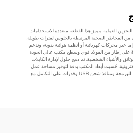
ج
تخزين العملية. يتميز هذا القطعة متعددة الاستخدامات
ف من المخاطر الصحية المرتبطة بالجلوس لفترات طويلة.
ا عبر محركات كهربائية أو أنظمة هوائية يدوية، وتدعم
حتوي عادةً على إطار من الفولاذ قوي وسطح مكتب عالي الجودة
ائق والأشياء الشخصية. تم دمج حلول لإدارة الكابلات
ترونية. حُسبت أبعاد المكتب بدقة لتوفير مساحة عمل
واسعة مع التكيف بشكل مريح في كل من المكاتب المنزلية والبيئات المهنية. قد تتضمن النماذج المتقدمة إعدادات ارتفاع قابلة للبرمجة ومنافذ شحن USB وقدرات على التكامل مع