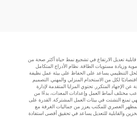
من
وحماية حرارية – V-
V-MOU
MOUNTS JSD2-02-L1
 قابلية تعديل الارتفاع في تشجيع نمط حياة أكثر صحة من
ية وزيادة مستويات الطاقة. نظام الأدراج المتكامل
 الحل التنظيمي يساعد على الحفاظ على بيئة عمل نظيفة
قتصاديًا لكل من الاستخدام المنزلي والمهني. التصميم
 الإجهاد المتكرر. تحتوي المزايا المتقدمة لإدارة
وعب مختلف أنماط العمل وإعدادات المعدات، بدءًا من
فهي تمنع التشتت في بيئات العمل المشتركة. القدرة على
 المظهر العصري للمكتب يعزز من جماليات الغرفة مع
تخزين والقابلية للتعديل يساعد في تحقيق أقصى استفادة