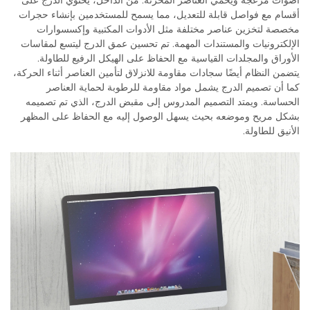
أصوات مزعجة ويحمي العناصر المخزنة. من الداخل، يحتوي الدرج على
أقسام مع فواصل قابلة للتعديل، مما يسمح للمستخدمين بإنشاء حجرات
مخصصة لتخزين عناصر مختلفة مثل الأدوات المكتبية وإكسسوارات
الإلكترونيات والمستندات المهمة. تم تحسين عمق الدرج ليتسع لمقاسات
الأوراق والمجلدات القياسية مع الحفاظ على الهيكل الرفيع للطاولة.
يتضمن النظام أيضًا سجادات مقاومة للانزلاق لتأمين العناصر أثناء الحركة،
كما أن تصميم الدرج يشمل مواد مقاومة للرطوبة لحماية العناصر
الحساسة. ويمتد التصميم المدروس إلى مقبض الدرج، الذي تم تصميمه
بشكل مريح وموضعه بحيث يسهل الوصول إليه مع الحفاظ على المظهر
الأنيق للطاولة.