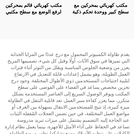
مكتب كهربائي بمحركين مع
مكتب كهربائي قائم بمحركين
سطح كبير ووحدة تحكم ذكية
لرفع الوضع مع سطح مكتبي
– V-MOUNTS JSD2-01-
مكون من قطعتين – V-
MOUNTS JSD2-02-2P
L1
يقدم طاولة الكمبيوتر المحمول مع درج عددًا من المزايا الجذابة
التي تميزها في سوق الأثاث. أولًا وقبل كل شيء، تصميمها المريح
يعزز من وضعية الجلوس المناسبة ويقلل من التوتر أثناء فترات
العمل الطويلة، وهو يشمل إعدادات قابلة للتعديل في الارتفاع
لتلبية احتياجات المستخدمين ذوي الأطوال المختلفة. وجود درج
تخزين مخصص يساعد في القضاء على الفوضى على سطح
المكتب ويوفر الوصول السريع إلى العناصر المستخدمة بشكل
متكرر، مما يعزز كفاءة سير العمل. تعد قابلية التنقل في الطاولة
ميزة كبيرة، إذ تتيح للمستخدمين الانتقال بسهولة بين الغرف أو
مواضع العمل المختلفة، في حين تضمن العجلات المُقفلة الثبات
عند الحاجة إليه. التصميم يشتمل على ميزات تبريد مدروسة
تساعد في الحفاظ على أداء الأمثل للأجهزة، بينما يعمل نظام إدارة
الكابلات على تنظيم الأسلاك ومنع تشابكها. تظهر مرونة الطاولة