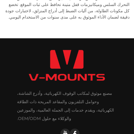
التحرك السلس وميكانيزمات قفل متينة تحافظ على ثبات الموقع. تخضع
كل مكونات الطاولة، من آليات الضبط إلى أدراج المنزلق، لاختبارات جودة
دقيقة لضمان الأداء الموثوق به على مدى سنوات من الاستخدام اليومي.
مصنع موثوق لمكاتب الوقوف الكهربائية، وأذرع الشاشة،
وحوامل التلفزيون والمقاعد المريحة ذات الطاقة
الكهربائية، ويقدم خدمات إلى الجملة العالمية، والموزعين
والوكلاء مع حلول OEM/ODM.