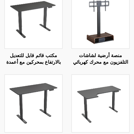
منصة أرضية لشاشات
مكتب قائم قابل للتعديل
التلفزيون مع محرك كهربائي
بالارتفاع بمحركين مع أعمدة
قابل للتعديل عن بعد - تركيب
مربعة معكوسة من ثلاث
كهربائي قابل للتمديد
مراحل ووظيفة إعدادات
لشاشات بحجم 37-65 بوصة
ذاكرة – V-MOUNTS
JSD2-01-D-1P
| V-MOUNTS VM-TC001