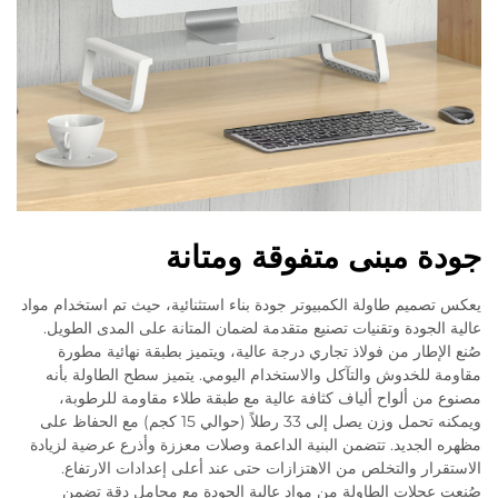
جودة مبنى متفوقة ومتانة
يعكس تصميم طاولة الكمبيوتر جودة بناء استثنائية، حيث تم استخدام مواد
عالية الجودة وتقنيات تصنيع متقدمة لضمان المتانة على المدى الطويل.
صُنع الإطار من فولاذ تجاري درجة عالية، ويتميز بطبقة نهائية مطورة
مقاومة للخدوش والتآكل والاستخدام اليومي. يتميز سطح الطاولة بأنه
مصنوع من ألواح ألياف كثافة عالية مع طبقة طلاء مقاومة للرطوبة،
ويمكنه تحمل وزن يصل إلى 33 رطلاً (حوالي 15 كجم) مع الحفاظ على
مظهره الجديد. تتضمن البنية الداعمة وصلات معززة وأذرع عرضية لزيادة
الاستقرار والتخلص من الاهتزازات حتى عند أعلى إعدادات الارتفاع.
صُنعت عجلات الطاولة من مواد عالية الجودة مع محامل دقة تضمن