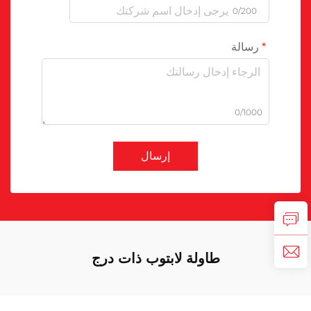
0/200
رسالة
0/1000
إرسال
طاولة لابتوب ذات درج