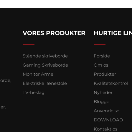
VORES PRODUKTER
HURTIGE LI
Stående skriveborde
Forside
Gaming Skriveborde
Om os
Monitor Arme
Produkter
borde,
Elektriske lænestole
Kvalitetskontrol
TV-beslag
Nyheder
Blogge
er.
Anvendelse
DOWNLOAD
Kontakt os