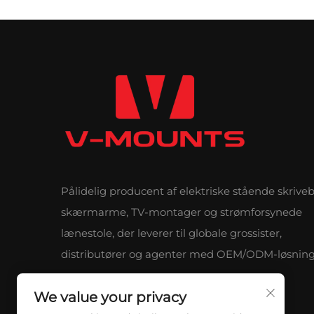
Pålidelig producent af elektriske stående skrive
skærmarme, TV-montager og strømforsynede
lænestole, der leverer til globale grossister,
distributører og agenter med OEM/ODM-løsning
We value your privacy