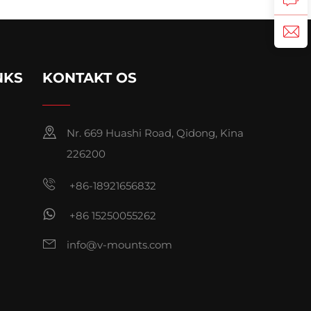
NKS
KONTAKT OS
Nr. 669 Huashi Road, Qidong, Kina
226200
+86-18921656832
+86 15250055262
info@v-mounts.com