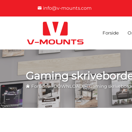
info@v-mounts.com
Forside
O
Gaming skrivebord
Forside
>
DOWNLOAD
>
Gaming skrivebord