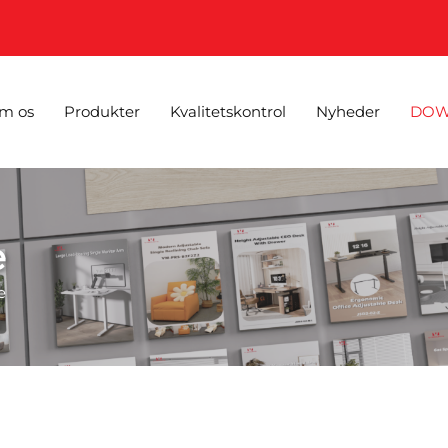
m os
Produkter
Kvalitetskontrol
Nyheder
DOW
e
e