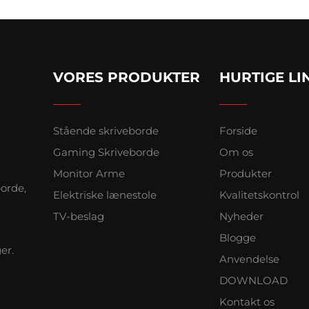
VORES PRODUKTER
HURTIGE LI
Stående skriveborde
Forside
Gaming Skriveborde
Om os
Monitor Arme
Produkter
borde,
Elektriske lænestole
Kvalitetskontrol
TV-beslag
Nyheder
Blogge
er.
Anvendelse
DOWNLOAD
Kontakt os