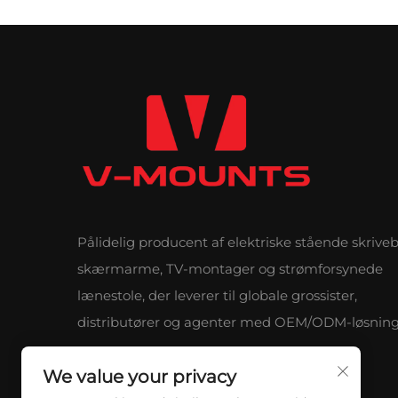
Pålidelig producent af elektriske stående skrive
skærmarme, TV-montager og strømforsynede
lænestole, der leverer til globale grossister,
distributører og agenter med OEM/ODM-løsning
We value your privacy