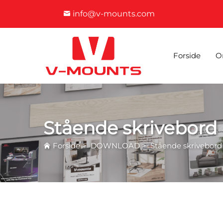
info@v-mounts.com
Forside
O
Stående skrivebord
Forside
>
DOWNLOAD
>
Stående skrivebord