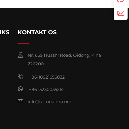
NKS
KONTAKT OS
Nr. 669 Huashi Road, Qidong, Kina
226200
+86-18921656832
+86 15250055262
info@v-mounts.com