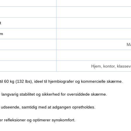
t
rm
Ma
Hjem, kontor, klassev
l 60 kg (132 lbs), ideel til hjembiografer og kommercielle skærme.
rer langvarig stabilitet og sikkerhed for oversiddede skærme.
dt udseende, samtidig med at adgangen opretholdes.
er refleksioner og optimerer synskomfort.