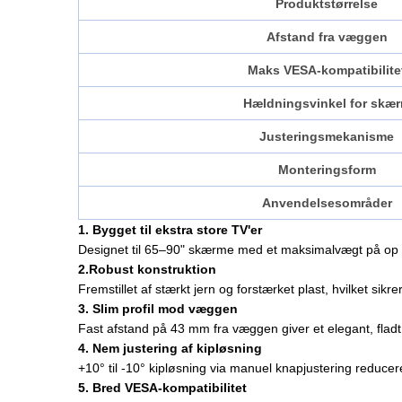
Produktstørrelse
Afstand fra væggen
Maks VESA-kompatibilite
Hældningsvinkel for skæ
Justeringsmekanisme
Monteringsform
Anvendelsesområder
1. Bygget til ekstra store TV'er
Designet til 65–90" skærme med et maksimalvægt på op ti
2.Robust konstruktion
Fremstillet af stærkt jern og forstærket plast, hvilket sik
3. Slim profil mod væggen
Fast afstand på 43 mm fra væggen giver et elegant, fla
4. Nem justering af kipløsning
+10° til -10° kipløsning via manuel knapjustering reducer
5. Bred VESA-kompatibilitet