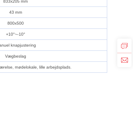
833x205 mm
43 mm
800x500
+10°~-10°
nuel knapjustering
Vægbeslag
ærelse, mødelokale, lille arbejdsplads.