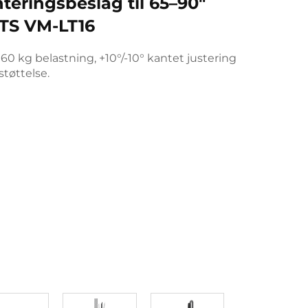
eringsbeslag til 65–90"
TS VM-LT16
0 kg belastning, +10°/-10° kantet justering
tøttelse.