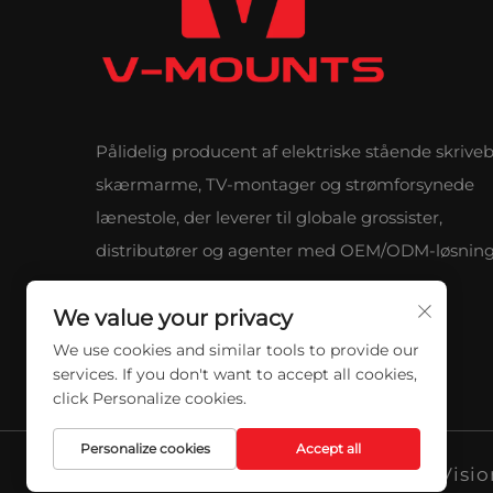
Pålidelig producent af elektriske stående skrive
skærmarme, TV-montager og strømforsynede
lænestole, der leverer til globale grossister,
distributører og agenter med OEM/ODM-løsning
We value your privacy
We use cookies and similar tools to provide our
services. If you don't want to accept all cookies,
click Personalize cookies.
Personalize cookies
Accept all
Copyright © 2026 Qidong Vision