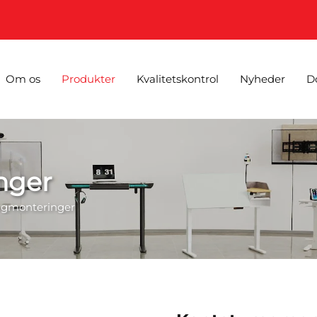
Om os
Produkter
Kvalitetskontrol
Nyheder
D
nger
ægmonteringer