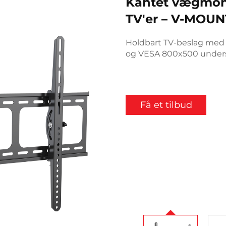
Kantet vægmont
TV'er – V-MOUN
Holdbart TV-beslag med 6
og VESA 800x500 unders
Få et tilbud