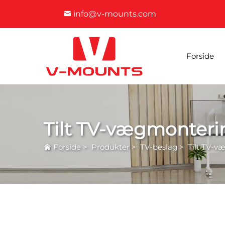
info@v-mounts.com
Forside
Tilt TV-vægmonteri
Forside
>
Produkter
>
TV-beslag
>
Tilt TV-v