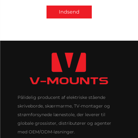
Indsend
Pålidelig producent af elektriske stående
skriveborde, skærmarme, TV-montager og
strømforsynede lænestole, der leverer til
globale grossister, distributører og agenter
med OEM/ODM-løsninger.