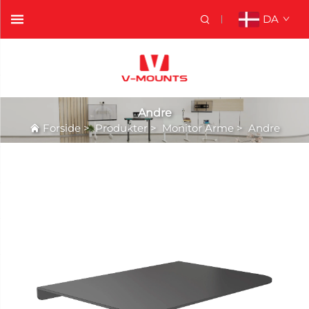
DA
Andre
Forside
>
Produkter
>
Monitor Arme
>
Andre