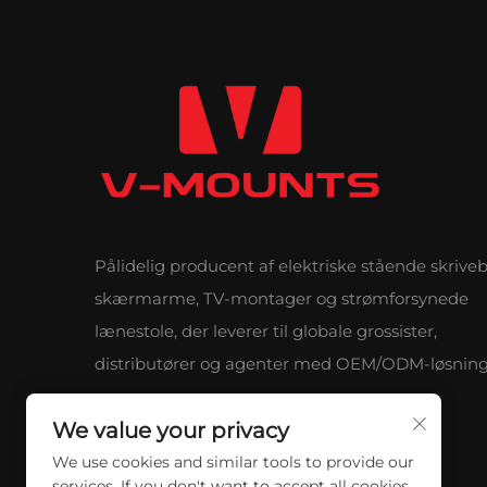
Pålidelig producent af elektriske stående skrive
skærmarme, TV-montager og strømforsynede
lænestole, der leverer til globale grossister,
distributører og agenter med OEM/ODM-løsning
We value your privacy
We use cookies and similar tools to provide our
services. If you don't want to accept all cookies,