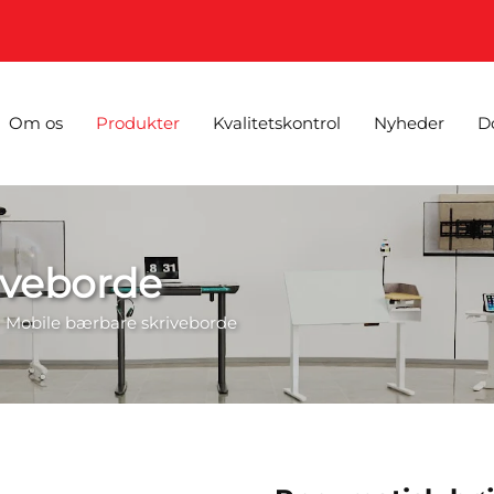
Om os
Produkter
Kvalitetskontrol
Nyheder
D
iveborde
>
Mobile bærbare skriveborde