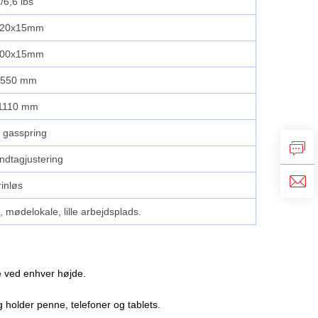
/6,6 lbs
420x15mm
300x15mm
x550 mm
1110 mm
 gasspring
ndtagjustering
rinløs
 mødelokale, lille arbejdsplads.
e ved enhver højde.
 holder penne, telefoner og tablets.