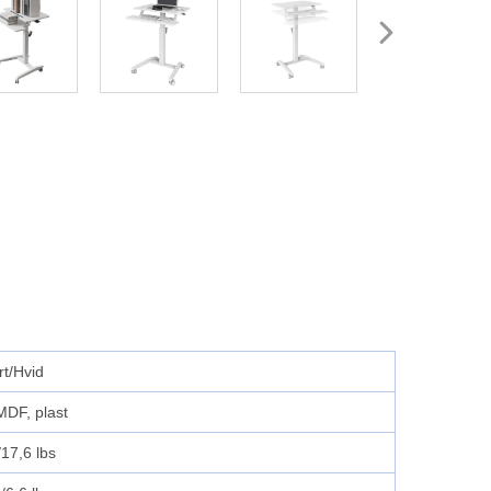
rt/Hvid
MDF, plast
/17,6 lbs