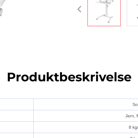
Produktbeskrivelse
So
Jern, 
8 kg