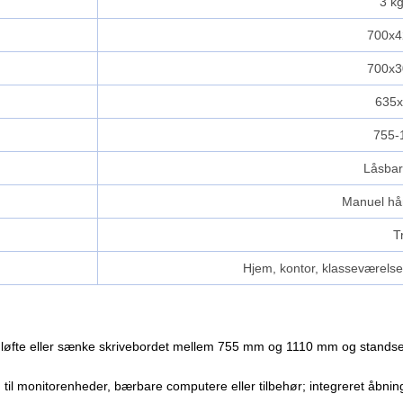
3 kg
700x
700x
635
755-
Låsbar
Manuel hå
T
Hjem, kontor, klasseværelse,
at løfte eller sænke skrivebordet mellem 755 mm og 1110 mm og stands
til monitorenheder, bærbare computere eller tilbehør; integreret åbning