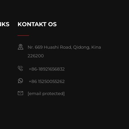
NKS
KONTAKT OS
Nr. 669 Huashi Road, Qidong, Kina
226200
+86-18921656832
+86 15250055262
[email protected]