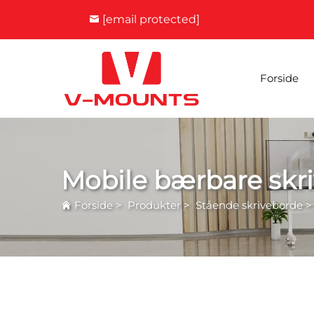
[email protected]
Forside
Mobile bærbare skr
Forside
>
Produkter
>
Stående skriveborde