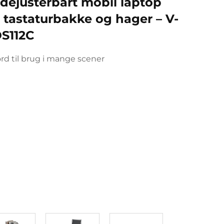
dejusterbart mobil laptop
tastaturbakke og hager – V-
S112C
rd til brug i mange scener