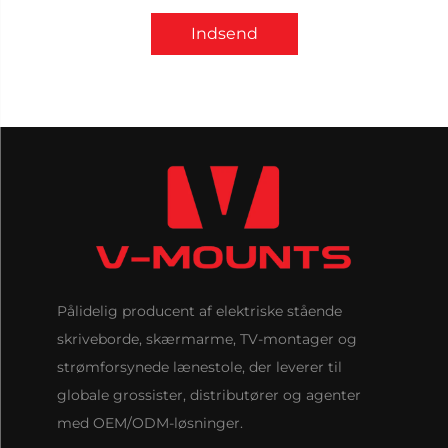
Indsend
Pålidelig producent af elektriske stående
skriveborde, skærmarme, TV-montager og
strømforsynede lænestole, der leverer til
globale grossister, distributører og agenter
med OEM/ODM-løsninger.