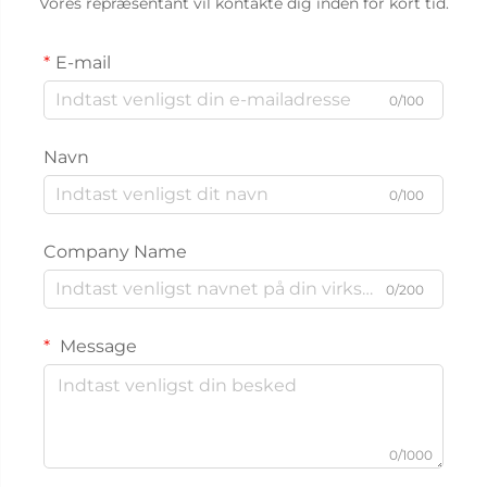
Vores repræsentant vil kontakte dig inden for kort tid.
E-mail
0/100
Navn
0/100
Company Name
0/200
Message
0/1000