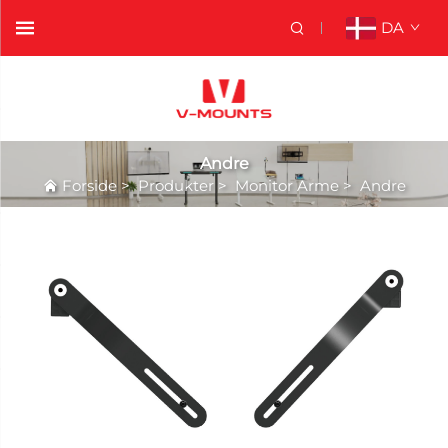
DA
Andre
Forside
>
Produkter
>
Monitor Arme
>
Andre