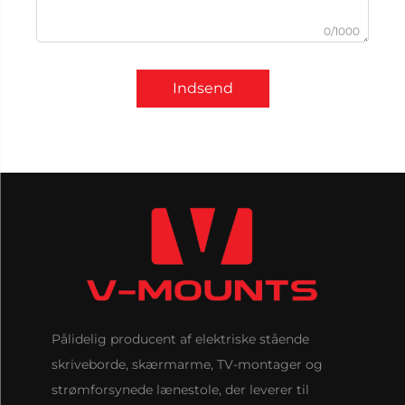
0/1000
Indsend
Pålidelig producent af elektriske stående
skriveborde, skærmarme, TV-montager og
strømforsynede lænestole, der leverer til