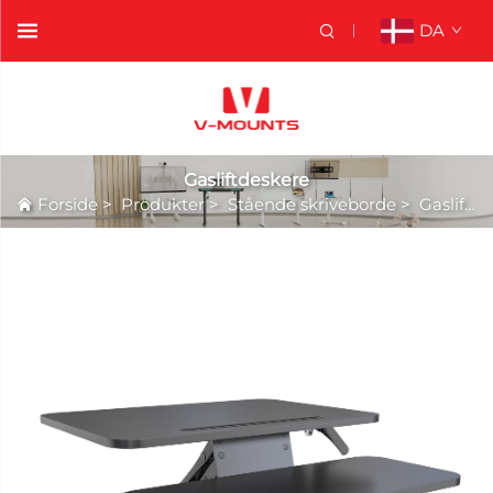
DA
Gasliftdeskere
Forside
>
Produkter
>
Stående skriveborde
>
Gasliftdeskere