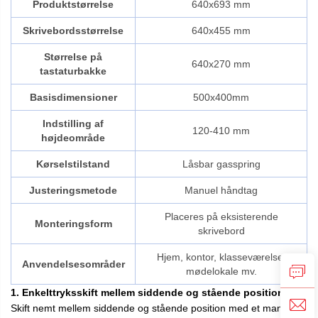
Produktstørrelse
640x693 mm
Skrivebordsstørrelse
640x455 mm
Størrelse på
640x270 mm
tastaturbakke
Basisdimensioner
500x400mm
Indstilling af
120-410 mm
højdeområde
Kørselstilstand
Låsbar gasspring
Justeringsmetode
Manuel håndtag
Placeres på eksisterende
Monteringsform
skrivebord
Hjem, kontor, klasseværelse,
Anvendelsesområder
mødelokale mv.
1. Enkelttryksskift mellem siddende og stående position
Skift nemt mellem siddende og stående position med et manuelt