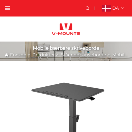
DA
Mobile bærbare skriveborde
Forside
>
Produkter
>
Stående skriveborde
>
Mobile bærbare skriveborde