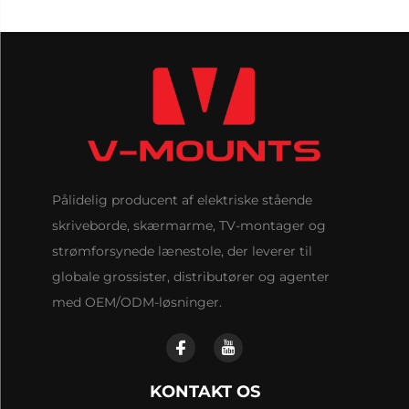
Pålidelig producent af elektriske stående
skriveborde, skærmarme, TV-montager og
strømforsynede lænestole, der leverer til
globale grossister, distributører og agenter
med OEM/ODM-løsninger.
KONTAKT OS