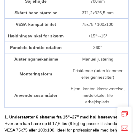
Søjlehøjde
700mm
Skåret base størrelse
371,2x326,5 mm
VESA-kompatibilitet
75x75 / 100x100
Hældningsvinkel for skærm
+15°~-15°
Panelets lodrette rotation
360°
Justeringsmekanisme
Manuel justering
Fristående (uden klemmer
Monteringsform
eller gennestifter)
Hjem, kontor, klasseværelse,
Anvendelsesområder
mødelokale, lille
arbejdsplads.
1. Understøtter 6 skærme fra 15"–27” med høj bæreevne
Hver arm kan bære op til 17,6 lbs (8 kg) og passer til standard
VESA 75x75 eller 100x100, ideel for professionelle med behov for