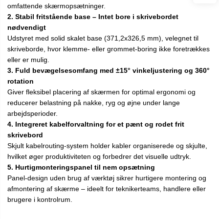
omfattende skærmopsætninger.
2. Stabil fritstående base – Intet bore i skrivebordet
nødvendigt
Udstyret med solid skalet base (371,2x326,5 mm), velegnet til
skriveborde, hvor klemme- eller grommet-boring ikke foretrækkes
eller er mulig.
3. Fuld bevægelsesomfang med ±15° vinkeljustering og 360°
rotation
Giver fleksibel placering af skærmen for optimal ergonomi og
reducerer belastning på nakke, ryg og øjne under lange
arbejdsperioder.
4. Integreret kabelforvaltning for et pænt og rodet frit
skrivebord
Skjult kabelrouting-system holder kabler organiserede og skjulte,
hvilket øger produktiviteten og forbedrer det visuelle udtryk.
5. Hurtigmonteringspanel til nem opsætning
Panel-design uden brug af værktøj sikrer hurtigere montering og
afmontering af skærme – ideelt for teknikerteams, handlere eller
brugere i kontrolrum.