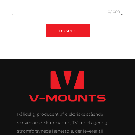
0/1000
Indsend
Pålidelig producent af elektriske stående
skriveborde, skærmarme, TV-montager og
strømforsynede lænestole, der leverer til