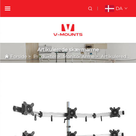
DA
Artikulerede skærmarme
Forside
>
Produkter
>
Monitor Arme
>
Artikulerede skærmarme