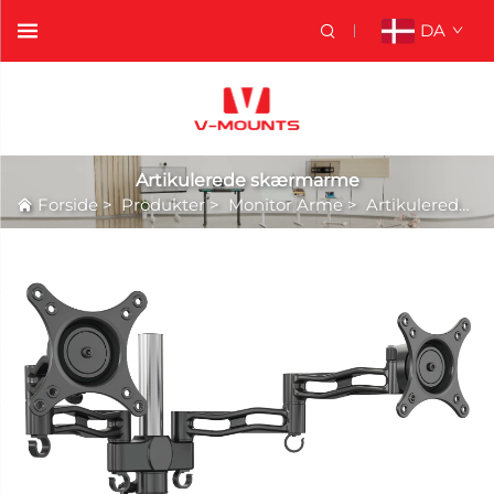
DA
Artikulerede skærmarme
Forside
>
Produkter
>
Monitor Arme
>
Artikulerede skærmarme