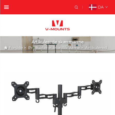
DA
Artikulerede skærmarme
Forside
>
Produkter
>
Monitor Arme
>
Artikulerede skærmarme