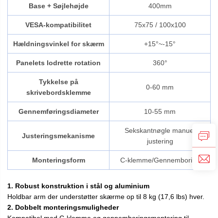
Base + Søjlehøjde
400mm
VESA-kompatibilitet
75x75 / 100x100
Hældningsvinkel for skærm
+15°~-15°
Panelets lodrette rotation
360°
Tykkelse på
0-60 mm
skrivebordsklemme
Gennemføringsdiameter
10-55 mm
Sekskantnøgle manuel
Justeringsmekanisme
justering
Monteringsform
C-klemme/Gennemboring
1. Robust konstruktion i stål og aluminium
Holdbar arm der understøtter skærme op til 8 kg (17,6 lbs) hver.
2. Dobbelt monteringsmuligheder
Kompatibel med C-klemme og gennemboringsmontering til