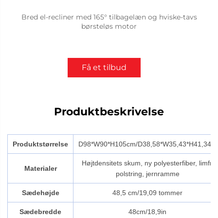
Bred el-recliner med 165° tilbagelæn og hviske-tavs
børsteløs motor
Få et tilbud
Produktbeskrivelse
Produktstørrelse
D98*W90*H105cm/D38,58*W35,43*H41,34in
Højtdensitets skum, ny polyesterfiber, limfri
Materialer
polstring, jernramme
Sædehøjde
48,5 cm/19,09 tommer
Sædebredde
48cm/18,9in