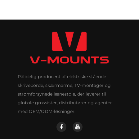
Pålidelig producent af elektriske stående
skriveborde, skærmarme, TV-montager og
strømforsynede lænestole, der leverer til
globale grossister, distributører og agenter
med OEM/ODM-løsninger.