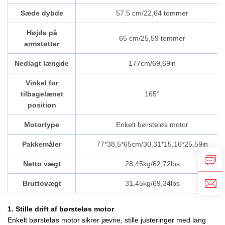
Sæde dybde
57,5 cm/22,64 tommer
Højde på
65 cm/25,59 tommer
armstøtter
Nedlagt længde
177cm/69,69in
Vinkel for
tilbagelænet
165°
position
Motortype
Enkelt børsteløs motor
Pakkemåler
77*38,5*65cm/30,31*15,16*25,59in
Netto vægt
28,45kg/62,72lbs
Bruttovægt
31,45kg/69,34lbs
1. Stille drift af børsteløs motor
Enkelt børsteløs motor sikrer jævne, stille justeringer med lang