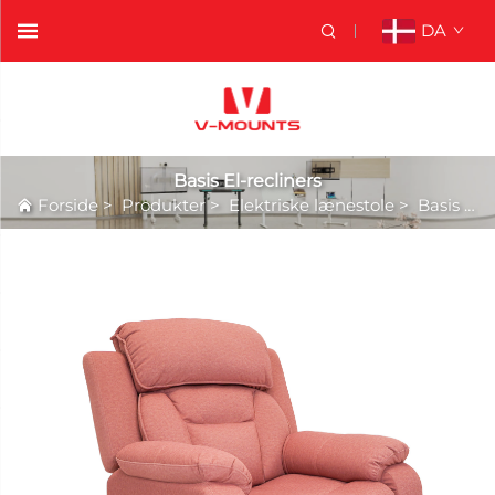
DA
Basis El-recliners
Forside
>
Produkter
>
Elektriske lænestole
>
Basis El-recliners