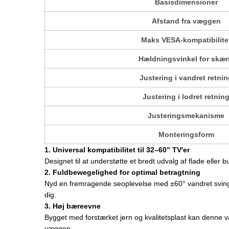
Basisdimensioner
Afstand fra væggen
Maks VESA-kompatibilite
Hældningsvinkel for skæ
Justering i vandret retni
Justering i lodret retnin
Justeringsmekanisme
Monteringsform
1. Universal kompatibilitet til 32–60” TV'er
Designet til at understøtte et bredt udvalg af flade el
2. Fuldbewegelighed for optimal betragtning
Nyd en fremragende seoplevelse med ±60° vandret sving, -
dig.
3. Høj bæreevne
Bygget med forstærket jern og kvalitetsplast kan denne væ
væggen.