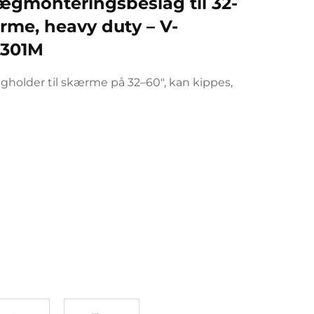
ægmonteringsbeslag til 32-
me, heavy duty – V-
301M
gholder til skærme på 32–60", kan kippes,