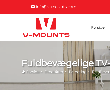
info@v-mounts.com
Forside
Fuldbevægelige TV
Forside
>
Produkter
>
TV-beslag
>
Fuldbevæ