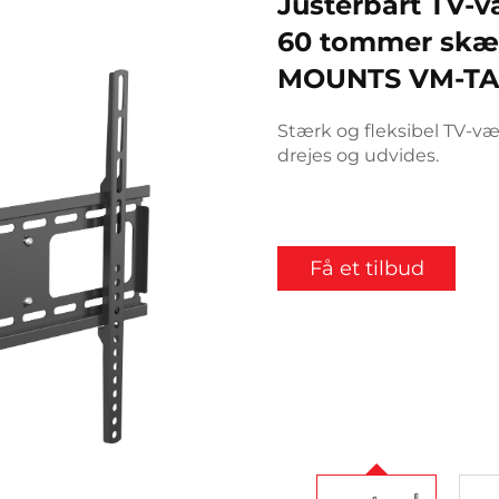
Justerbart TV-v
60 tommer skær
MOUNTS VM-TA
Stærk og fleksibel TV-væ
drejes og udvides.
Få et tilbud