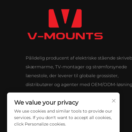
Pålidelig producent af elektriske stående skrive
skærmarme, TV-montager og strømforsynede
lænestole, der leverer til globale grossister,
distributører og agenter med OEM/ODM-løsning
We value your privacy
We use cookies and similar tools to provide our
services. If you don't want to accept all cookies,
click Personalize cookies.