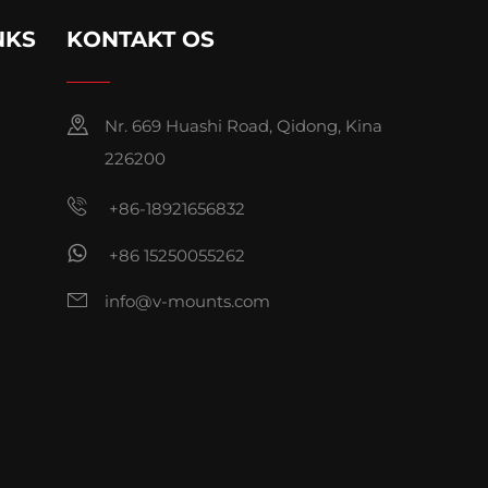
NKS
KONTAKT OS
Nr. 669 Huashi Road, Qidong, Kina
226200
+86-18921656832
+86 15250055262
info@v-mounts.com