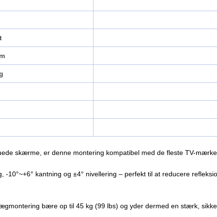
t
rm
ng
g
ler buede skærme, er denne montering kompatibel med de fleste TV-mærke
10°~+6° kantning og ±4° nivellering – perfekt til at reducere refleksi
gmontering bære op til 45 kg (99 lbs) og yder dermed en stærk, sikker o