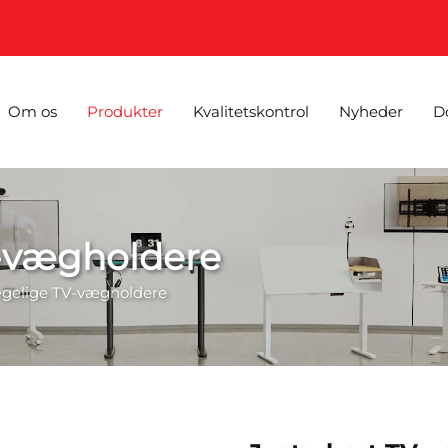
Om os
Produkter
Kvalitetskontrol
Nyheder
D
-vægholdere
gelige TV-vægholdere