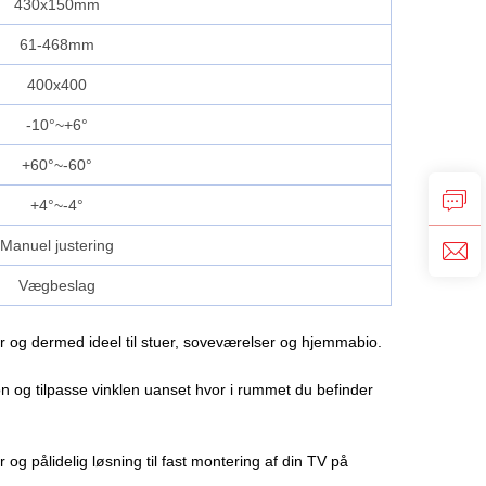
430x150mm
61-468mm
400x400
-10°~+6°
+60°~-60°
+4°~-4°
Manuel justering
Vægbeslag
r og dermed ideel til stuer, soveværelser og hjemmabio.
on og tilpasse vinklen uanset hvor i rummet du befinder
g pålidelig løsning til fast montering af din TV på