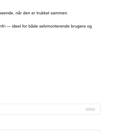
udseende, når den er trukket sammen.
mfri — ideel for både selvmonterende brugere og
0/100