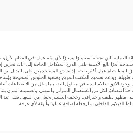
 مربعة معكوسة من
ذكية – OUNTS
ث مراحل ووظيفة
JSD2-01-L1
إعدادات ذاكرة – V-
MOUNTS JSD2-0
1P
د العملية التي تجعله استثمارًا ممتازًا لأي بيئة عمل. في المقام الأول
لمساحة أمرًا بالغ الأهمية. يلغي الدرج المتكامل الحاجة إلى أثاث تخزي
 محفزًا لنمط حياة عمل أكثر صحة، إذ تشجع المستخدمين على التبديل بي
 طويلة. ويدعم تصميم المكتب المريح وضعية الجلوس الصحيحة ويُساه
 وجود الأدوات الأساسية في متناول اليد، مما يقلل من الانقطاعات أثنا
حلاً اقتصاديًا لكل من الاستعمال المنزلي والمهني. وتصميمه المرن يت
 على مظهر نظيف واحترافي. وحجمه الصغير يجعل من السهل نقله عند الح
 الديكور الداخلي، ما يجعله إضافة عملية وأنيقة لأي غرفة.