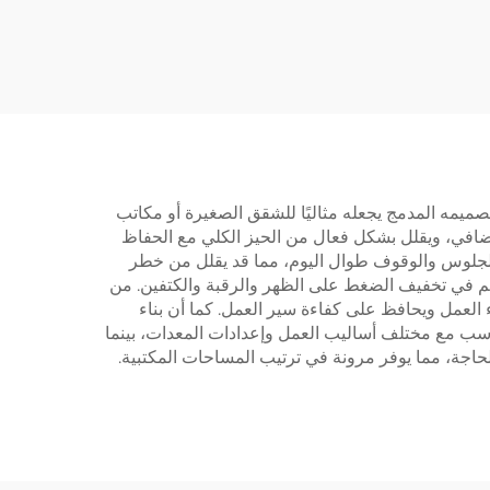
V-M
أرجل مستطيلة ثلاثية
المراحل ومقلوبة | هادئ
ومستقر – V-MOUNTS
JSD2-02-D
، تصميمه المدمج يجعله مثاليًا للشقق الصغيرة أو مكاتب
ن إضافي، ويقلل بشكل فعال من الحيز الكلي مع الحفاظ
ن الجلوس والوقوف طوال اليوم، مما قد يقلل من خطر
م في تخفيف الضغط على الظهر والرقبة والكتفين. من
ء العمل ويحافظ على كفاءة سير العمل. كما أن بناء
ناسب مع مختلف أساليب العمل وإعدادات المعدات، بينما
اجة، مما يوفر مرونة في ترتيب المساحات المكتبية.