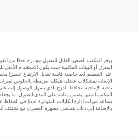
كهربائي قابل للتعديل عن
أعمدة
بعد - تركيب كهربائي قابل
ثلا
للتمديد لشاشات بحجم 37-
65 بوصة | V-MOUNTS
1-D-
VM-TC001
يوفر المكتب الصغير القابل للتعديل مع درج عددًا من الفوائ
المنزل أو البيئات المكتبية حيث يكون الاستخدام الأمثل ل
على التنظيم. تُعد خاصية قابلية تعديل الارتفاع عنصرًا
الإصابة بمشكلات عضلية هيكلية مرتبطة بالجلوس لفترات
ناحية الإنتاجية، يحافظ الدرج الذي يسهل الوصول إليه على
المكتب المتين يضمن متانته على المدى الطويل، ما يجعله 
تساعد ميزات إدارة الكابلات المتوفرة عادةً في الحفاظ
بالإضافة إلى ذلك، يتماشى مظهره العصري مع مختلف أنماط