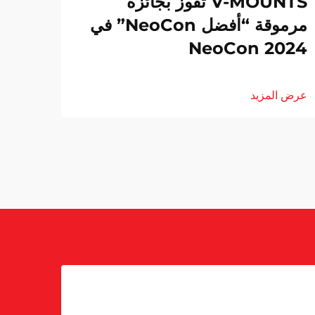
V-MOUNTS تفوز بجائزة
مرموقة “أفضل NeoCon” في
NeoCon 2024
عرض المزيد