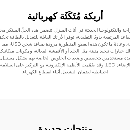
أريكة مُتَكَئَة كهربائية
بين الراحة والتكنولوجيا الحديثة في أثاث المنزل. تتضمن هذه الحلّ الم
مرتفعة يدويًا التقليدية، توفر الأرائك القابلة للتعديل بالطاقة تحكمً
المستخدمين من ال
ذلك خيارات تنجيد متينة مثل الجلد أو الأقمشة الفعالة، ومكونات ميكان
لعدة مستخدمين بتخصيص وضعيات الجلوس الخاصة بهم بشكل مستقل. وغال
مثل حاملات الأكواب المدمجة، والوحدات التخزينية، والإضاءة LED. وقد صُمّمت الأنظمة ال
احتياطية لضمان التشغيل أثناء انقطاع الكهرباء.
منتجات جديدة