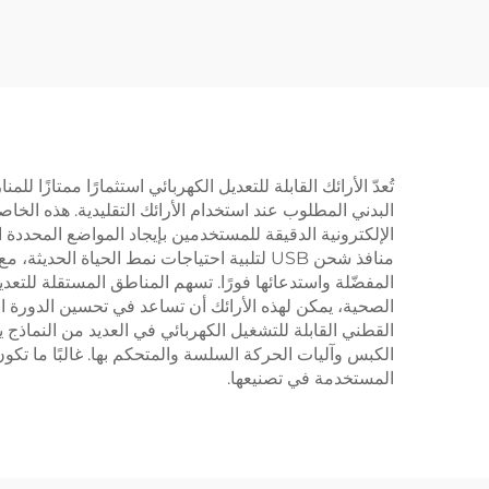
أعمدة مربعة معكوسة – V-
MOUNTS JSD2-01-D
تُعدّ الأرائك القابلة للتعديل الكهربائي استثمارًا ممتازًا 
البدني المطلوب عند استخدام الأرائك التقليدية. هذه ال
الإلكترونية الدقيقة للمستخدمين بإيجاد المواضع المحددة ا
منافذ شحن USB لتلبية احتياجات نمط الحياة
المفضّلة واستدعائها فورًا. تسهم المناطق المستقلة للتع
الصحية، يمكن لهذه الأرائك أن تساعد في تحسين الدورة ا
القطني القابلة للتشغيل الكهربائي في العديد من النماذج ي
الكبس وآليات الحركة السلسة والمتحكم بها. غالبًا ما تكون
المستخدمة في تصنيعها.