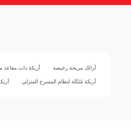
أرائك مريحة رخيصة
أريكة ذات مقاعد ما
أريكة مُتَكَئَة لنظام المسرح المنزلي
أريكة