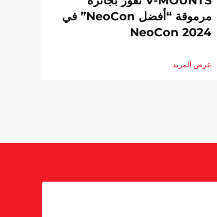
V-MOUNTS تفوز بجائزة
مرموقة “أفضل NeoCon” في
NeoCon 2024
عرض المزيد