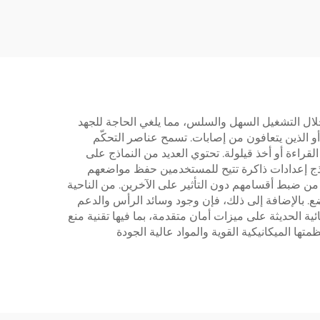
حل –
حرارة المحرك – V-
MOUNTS JSD2-02-D-
V-M
2P
رة من خلال التشغيل السهل والسلس، مما يلغي الحاجة للجهد
و الذين يتعافون من إصابات. تسمح عناصر التحكّم
لقراءة أو أخذ قيلولة. تحتوي العديد من النماذج على
ن النماذج إعدادات ذاكرة تتيح للمستخدمين حفظ مواضعهم
 من ضبط أقسامهم دون التأثير على الآخرين. من الناحية
ع. بالإضافة إلى ذلك، فإن وجود وسائد الرأس والدعم
ئية الحديثة على ميزات أمان متقدمة، بما فيها تقنية منع
تها الميكانيكية القوية والمواد عالية الجودة