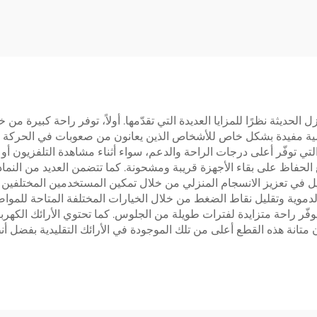
JSD2-01-L1
مستطيلة ثلاثية المرا
OUNTS JSD2-02-
D-1P
للمنازل الحديثة نظرًا للمزايا العديدة التي تقدّمها. أولاً، توفر راحة كبي
خاصية مفيدة بشكل خاص للأشخاص الذين يعانون من صعوبات في الحركة أ
لتي توفّر أعلى درجات الراحة والدعم، سواء أثناء مشاهدة التلفزيون أو ا
 الحديثة، مع الحفاظ على بقاء الأجهزة قريبة ومشحونة. كما تتضمن العديد م
ديل في تعزيز الانسجام المنزلي من خلال تمكين المستخدمين المختلفين
لدموية وتقليل نقاط الضغط من خلال الخيارات المختلفة المتاحة للمواض
وفّر راحة متزايدة لفترات طويلة من الجلوس. كما تحتوي الأرائك الكهربا
 متانة هذه القطع أعلى من تلك الموجودة في الأرائك التقليدية بفضل أنظم