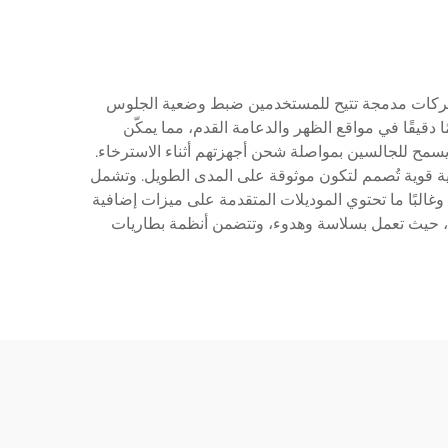
بتكر محركات مدمجة تتيح للمستخدمين ضبط وضعية الجلوس
ا دقيقًا في مواقع الظهر والدعامة القدم، مما يمكّن
عثور على منطقتهم المثالية من الراحة. وعادةً ما تكون هذه القطع المتطورة مزودة بمنافذ شحن USB، مما يسمح للجالسين بمواصلة شحن أجهزتهم أثناء الاسترخاء.
يكية قوية تُصمم لتكون موثوقة على المدى الطويل. وتشمل
بًا ما تحتوي الموديلات المتقدمة على ميزات إضافية
إلكترونية مع التركيز على السلامة، حيث تعمل بسلاسة وهدوء، وتتضمن أنظمة بطاريات