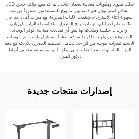
صلب مقوى ومكونات معدنية لضمان ثبات دائم. تم دمج منافذ شحن USB
بشكل استراتيجي في التصميم، ما يتيح للمستخدمين شحن أجهزتهم
بسهولة أثناء الاسترخاء. صُمّمت الآليات المحركة مع ميزات أمان، بما في
ذلك نظام احتياطي للبطارية يتيح التشغيل أثناء انقطاع التيار الكهربائي،
وحركات سلسة ومتحكم بها لمنع أي تعديلات مفاجئة. توفر الوسائد
المصنوعة من رغوة الذاكرة المتقدمة دعماً استثنائياً يتناسب مع تقوسات
الجسم لفترات طويلة من الراحة. يتكامل التصميم العصري للأريكة مع هذه
المزاز التكنولوجية مع الحفاظ على مظهر أنيق يتناغم مع مختلف أنماط
ديكور المنزل.
إصدارات منتجات جديدة