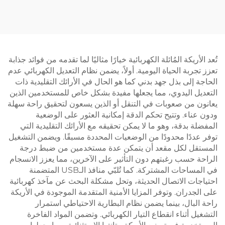
مستطيلة ثلاثية المراحل – V-
MOUNTS JSD2-02-L1
MOUNTS JSD2-02-D-1P
تُعد الأريكة المُائلة الكهربائية خيارًا مثاليًا لما تقدمه من فوائد جذابة
تعزز تجربة الحياة اليومية. أولاً، يضمن نظام التعديل الكهربائي عدم
الحاجة إلى بذل جهد بدني كما هو الحال في الأرائك التقليدية ذات
التعديل اليدوي، مما يجعلها مفيدة بشكل خاص للمستخدمين الذين
يعانون من صعوبات في التنقل أو الذين يسعون لتحقيق راحة سهلة
ودون عناء. وتتيح تحكم الدقة إمكانية العثور على الوضعية
المفضلة بدقة، وهو ما لا يمكن تحقيقه مع الأرائك التقليدية التي
توفر عددًا محدودًا من الوضعيات المحددة مسبقًا. ويضمن التشغيل
المستقل لكل مقعد أن يتمكن عدة مستخدمين من ضبط درجة
الراحة حسب رغبتهم دون التأثير على الآخرين، مما يعزز الانسجام
في المساحات المشتركة. كما تُلبّي منافذ الـUSB المتضمنة
احتياجات الاتصال الحديثة، وتحل مشكلة البحث عن مآخذ كهربائية
على الجدران. وتوفر المزايا الأمنية المتقدمة الموجودة في الأريكة
راحة البال، بينما يضمن نظام البطارية الاحتياطي استمرار
التشغيل أثناء انقطاع التيار الكهربائي. وتضمن المواد الفاخرة