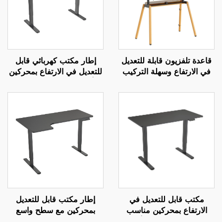
قاعدة تلفزيون قابلة للتعديل
إطار مكتب كهربائي قابل
في الارتفاع وسهلة التركيب
للتعديل في الارتفاع بمحركين
مع حامل | رفع يدوي بثلاثة
– أرجل مستطيلة مرتبتين –
تروس لشاشات بحجم 37-85
V-MOUNTS JSD2-02
بوصة | V-MOUNTS VM-
TC004
مكتب قابل للتعديل في
إطار مكتب قابل للتعديل
الارتفاع بمحركين مناسب
بمحركين مع سطح واسع
للمكتب المنزلي مع أرجل
وحماية حرارية – V-