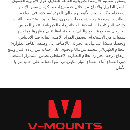
يتمحور تصميم الأريكة الكهربائية القابلة للتعديل حول الأولوية القصوى
للعمر الطويل والأمان من خلال عدة ميزات مبتكرة. يتضمن الإطار
استخدام مكونات من الألومنيوم عالي الجودة تُستخدم في صناعة
الطائرات مدمجة مع خشب صلب مقوى، مما يخلق بنية تضمن الثبات
وتدعم الحركات الديناميكية للميكانيزمات الكهربائية. تتميز القماش
الخارجي بمقاومة البقع والبلى، حيث تحافظ على مظهرها وملمسها
لسنوات من الاستخدام. تتضمن المزايا الأمنية حماية ضد الانحباس،
وتخفيفًا سلسًا عند نهايات الحركة، بالإضافة إلى وظيفة إيقاف الطوارئ.
النظام الكهربائي معتمد من UL ويحتوي على حماية من زيادة التيار ومنع
ارتفاع درجة الحرارة. نظام البطارية الاحتياطي يضمن استمرار التشغيل
دون انقطاع أثناء انقطاع التيار الكهربائي، مع الحفاظ على جميع مزايا
الأمان.