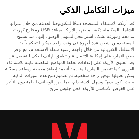
ميزات التكامل الذكي
تُعد أريكة الاستلقاء المسطحة دمجًا للتكنولوجيا الحديثة من خلال ميزاتها
الشاملة المتكاملة ذكية. تم تجهيز الأريكة بمنافذ USB ومخارج كهربائية
مدمجة وموزعة بشكل استراتيجي لتسهيل الوصول إليها، مما يسمح
للمستخدمين بشحن عدة أجهزة في وقت واحد. يمكن التحكم بآلية
الاستلقاء الكهربائية من خلال واجهة رقمية سهلة الاستخدام، مع توفر
بعض النماذج على إمكانية الاتصال عبر تطبيق الهاتف الذكي للتشغيل عن
بعد. تحتوي الأريكة على إعدادات لحفظ المواضع المفضلة قابلة للاستدعاء
الفوري. كما تتضمن النماذج المتقدمة أنظمة إضاءة محيطة ومقاعد مسخّنة
يمكن تعديلها لتوفير راحة شخصية. تم تصميم دمج هذه الميزات الذكية
بحيث يكون بديهيًا وسهل الاستخدام، مما يعزز الوظائف العامة دون التأثير
على الغرض الأساسي للأريكة كحل جلوس مريح.