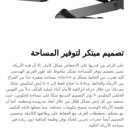
تصميم مبتكر لتوفير المساحة
على الرغم من قدرتها على الانخفاض بشكل كامل، إلا أن هذه الأريكة
تتميز بتصميم موفر للمساحة بشكل ملحوظ. لقد طور الفريق الهندسي
آلية تقترب من الحائط بشكل ي require مساحة صغيرة جدًا من الفراغ
بين الأريكة والحائط، وعادةً ما تحتاج فقط إلى 4-6 إنش لتنكمش تمامًا.
يتم ذلك من خلال حركة انزلاقية للأمام أثناء عملية التنكّم، بدلاً من القوس
الخلفي التقليدي. لا يؤثر التصميم المدمج سلبًا على مساحة الجلوس، حيث
تستفيد من كل إنش بشكل فعّال من خلال أبعاد مدروسة ومنظمة. كما أن
طبيعة الأريكة الوحدية تسمح بتكوينات مختلفة، مما يجعلها قابلة للتكيف
مع مختلف تخطيطات الغرف مع الحفاظ على وظائفها الكاملة. وتتضمن
التصميم أيضاً حجرات تخزين مُخبأة توفر وظيفة إضافية دون زيادة في
مساحة الأريكة الكلية.