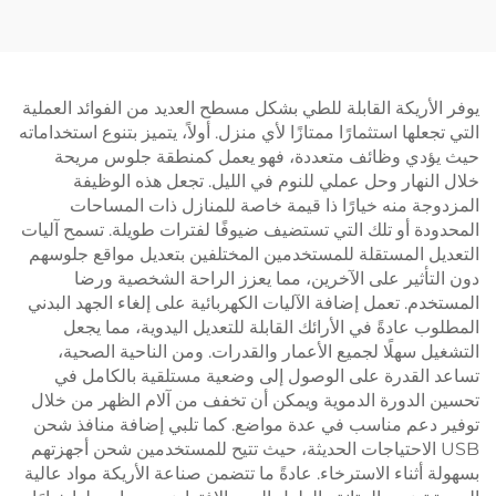
JSD2-01-Z
JSD2-01-D
يوفر الأريكة القابلة للطي بشكل مسطح العديد من الفوائد العملية
التي تجعلها استثمارًا ممتازًا لأي منزل. أولاً، يتميز بتنوع استخداماته
حيث يؤدي وظائف متعددة، فهو يعمل كمنطقة جلوس مريحة
خلال النهار وحل عملي للنوم في الليل. تجعل هذه الوظيفة
المزدوجة منه خيارًا ذا قيمة خاصة للمنازل ذات المساحات
المحدودة أو تلك التي تستضيف ضيوفًا لفترات طويلة. تسمح آليات
التعديل المستقلة للمستخدمين المختلفين بتعديل مواقع جلوسهم
دون التأثير على الآخرين، مما يعزز الراحة الشخصية ورضا
المستخدم. تعمل إضافة الآليات الكهربائية على إلغاء الجهد البدني
المطلوب عادةً في الأرائك القابلة للتعديل اليدوية، مما يجعل
التشغيل سهلًا لجميع الأعمار والقدرات. ومن الناحية الصحية،
تساعد القدرة على الوصول إلى وضعية مستلقية بالكامل في
تحسين الدورة الدموية ويمكن أن تخفف من آلام الظهر من خلال
توفير دعم مناسب في عدة مواضع. كما تلبي إضافة منافذ شحن
USB الاحتياجات الحديثة، حيث تتيح للمستخدمين شحن أجهزتهم
بسهولة أثناء الاسترخاء. عادةً ما تتضمن صناعة الأريكة مواد عالية