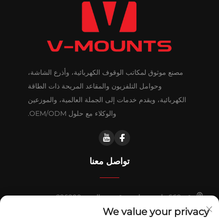
مصنع موثوق لمكاتب الوقوف الكهربائية، وأذرع الشاشة،
وحوامل التلفزيون والمقاعد المريحة ذات الطاقة
الكهربائية، ويقدم خدمات إلى الجملة العالمية، والموزعين
والوكلاء مع حلول OEM/ODM.
تواصل معنا
رقم 669 طريق هواشي، قيدونغ، الصين 226200
We value your privacy