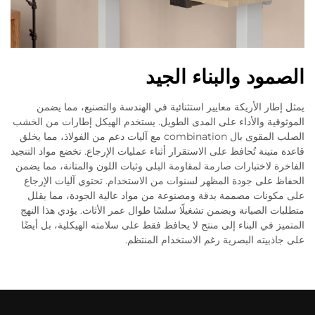
الصمود والبناء الجيد
يمثل إطار الأريكة معايير استثنائية في الهندسة والتصنيع، مما يضمن
الموثوقية والأداء على المدى الطويل. يستخدم الهيكل إطارات من الخشب
الصلب المقوى بال combination مع آليات دعم من الفولاذ، مما يخلق
قاعدة متينة تُحافظ على الاستقرار أثناء عمليات الإرجاع. تخضع مواد التنجيد
الفاخرة لاختبارات صارمة لمقاومة البلى وثبات اللون والمتانة، مما يضمن
الحفاظ على جودة المظهر لسنوات من الاستخدام. تحتوي آليات الإرجاع
على مكونات مصممة بدقة ومصنوعة من مواد عالية الجودة، مما يقلل
متطلبات الصيانة ويضمن تشغيلًا سلسًا طوال عمر الأثاث. يؤدي هذا النهج
المتميز في البناء إلى منتج لا يحافظ فقط على سلامته الهيكلية، بل أيضًا
على جاذبيته البصرية رغم الاستخدام المنتظم.