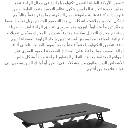
تتضمن الأريكة القابلة للتعديل تكنولوجيا رائدة في مجال الراحة تضع
معايير جديدة لتجربة الجلوس. يتكون نظام التخميد متعدد الطبقات من
قلوب ذات كثافة عالية ملفوفة بفوم الذاكرة، مما يوفر دعماً مثالياً مع
تشكّل الجسم وملاءمته لشكله. إن هذا التصميم المتقدم يزيل نقاط الضغط
ويحفّز توزيعاً متساوياً للوزن، وهو ضروري لتحقيق الراحة لفترات طويلة.
يستخدم محرك التعديل سلاسة وهدوءاً شديدين للمحرك يقدّمان تعديلات
لا نهائية للمواقع، مما يسمح للمستخدمين بإيجاد الزاوية المفضلة لديهم
بدقة. تتضمن التكنولوجيا دعماً قطنياً مدمجاً يقوم بالضبط التلقائي أثناء
إمالة المقعد، مما يحافظ على المحاذاة الصحيحة للعمود الفقري عبر
المواقع المختلفة. يعد هذا النظام المتطور للراحة مفيداً بشكل خاص
للأشخاص الذين يعانون من مشكلات في الظهر أو أولئك الذين يسعون إلى
فوائد علاجية من أثاثهم.