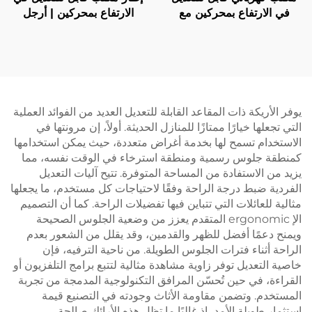
في الارتفاع بمحركين مع
الارتفاع بمحركين | أرجل
سطح مكتب متكامل - V-
مستطيلة ثلاثية المراحل
MOUNTS JSD2-02-1P
ومقلوبة | هادئ ومستقر – V-
MOUNTS JSD2-02-D
يوفر الأريكة ذات المقاعد القابلة للتعديل العديد من الفوائد العملية
التي تجعلها خيارًا ممتازًا للمنازل الحديثة. أولاً، إن مرونتها في
الاستخدام تسمح لها بخدمة أغراض متعددة، حيث يمكن استخدامها
كمنطقة جلوس رسمية ومنطقة استرخاء في الوقت نفسه، مما
يزيد من الاستفادة من المساحة المتوفرة. تتيح آليات التعديل
الفردية ضبط درجة الراحة وفقًا لاحتياجات كل مستخدم، ما يجعلها
مثالية للعائلات التي تتباين فيها تفضيلات الراحة. كما أن التصميم
الإ ergonomic المتقدم يعزز من وضعية الجلوس الصحيحة
ويمنح دعمًا أفضل للظهر والقدمين، وقد يقلل من الشعور بعدم
الراحة أثناء فترات الجلوس الطويلة. من ناحية الترفيه، فإن
خاصية التعديل توفر زاوية مشاهدة مثالية لتتبع برامج التلفزيون أو
القراءة، في حين تُحسّن المرافق التكنولوجية المدمجة من تجربة
المستخدم. وتضمن مقاومة الأثاث وجودته في التصنيع قيمة
استثمار طويلة الأمد، إذ غالبًا ما تظل هذه الأرائك صالحة