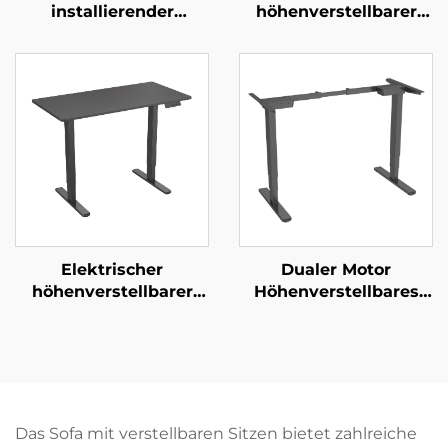
installierender
höhenverstellbarer
höhenverstellbarer TV-
Stehtisch mit Dual-
Ständer mit Halterung
Motor, 3-stufigen
| Manueller 3-Gang-Lift
quadratischen Säulen
für 37–85“-Bildschirme
und rutschfesten
| V-MOUNTS VM-
Fußpads – V-MOUNTS
TC004
JSD2-01-D-2P
Elektrischer
Dualer Motor
höhenverstellbarer
Höhenverstellbares
Schreibtisch mit
Schreibtischgestell | 3-
Dualmotor und
stufige invertierte
Einzelplatte – V-
rechteckige Beine |
MOUNTS JSD2-02-1P
Leise & stabil – V-
MOUNTS JSD2-02-D
Das Sofa mit verstellbaren Sitzen bietet zahlreiche