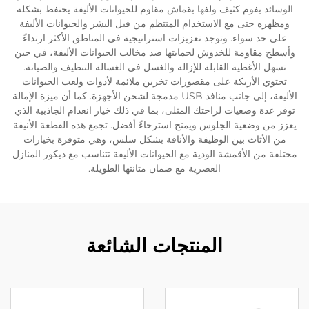
الوسائد بفوم كثيف ولفها بقماش مقاوم للحيوانات الأليفة يحتفظ بشكله
ومظهره حتى مع الاستخدام المنتظم من قبل البشر والحيوانات الأليفة
على حد سواء. وتوجد تعزيزات استراتيجية في المناطق الأكثر ارتداءً
وأسطح مقاومة للخدوش لحمايتها ضد مخالب الحيوانات الأليفة، في حين
تسهل الأغطية القابلة للإزالة والغسل في الغسالة التنظيف والصيانة.
تحتوي الأريكة على مقصورات تخزين ملائمة لأدوات ولعب الحيوانات
الأليفة، إلى جانب منافذ USB مدمجة لشحن الأجهزة. كما أن ميزة الإمالة
توفر عدة وضعيات لراحتك المثلى، بما في ذلك خيار انعدام الجاذبية الذي
يعزز من وضعية الجلوس ويمنح استرخاءً أفضل. تجمع هذه القطعة الأنيقة
من الأثاث بين الوظيفة والأناقة بشكل سلس، وهي متوفرة بخيارات
مختلفة من الأقمشة الودية مع الحيوانات الأليفة تتناسب مع ديكور المنازل
العصرية مع ضمان متانتها الطويلة.
المنتجات الشائعة