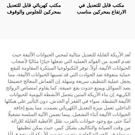
مكتب قابل للتعديل في
مكتب كهربائي قابل للتعديل
الارتفاع بمحركين مناسب
بمحركين للجلوس والوقوف
للمكتب المنزلي مع أرجل
مع حماية من ارتفاع درجة
مستطيلة ثلاثية المراحل – V-
حرارة المحرك – V-
MOUNTS JSD2-02-D-2P
MOUNTS JSD2-02-D-1P
تُعد الأريكة القابلة للتعديل مثالية لمحبي الحيوانات الأليفة حيث
تقدم العديد من الفوائد العملية التي تجعلها خيارًا مثاليًا لأصحاب
الحيوانات الأليفة. أولاً، توفر التكنولوجيا المبتكرة المقاومة للبقع
حماية متفوقة ضد الحوادث التي قد تسببها الحيوانات الأليفة، مما
يجعل عملية التنظيف سريعة وسهلة. إن القماش المعالج خصيصًا
يصد السوائل ويمنع حدوث بقع عميقة، كما يقاوم امتصاص الروائح
الكريهة. إن بناء الأريكة المتين يتحمل الأنشطة اليومية للحيوانات
الأليفة النشطة، سواء في القفز أو الخدش، دون التأثير على هيكلها
الداخلي. تعمل ميزة التعديل الكهربائي بصمت، مما يمنع إخافة
الحيوانات الأليفة أثناء التشغيل، بينما تضمن الآلية السلسة تشغيلًا
آمنًا حتى مع وجود حيوانات بالقرب. تقلل الأغطية القابلة للإزالة
من وقت الصيانة والتكاليف بشكل كبير، حيث يمكن تنظيفها
بسهولة في الغسالة العادية. يتضمن تصميم الأريكة المرتفع فراغًا