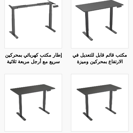
مكتب قائم قابل للتعديل في
إطار مكتب كهربائي بمحركين
الارتفاع بمحركين وميزة
سريع مع أرجل مربعة ثلاثية
التحكم بالذاكرة | V-
المراحل، سرعة رفع 80 مم/
MOUNTS JSD2-01-1P
ثانية – V-MOUNTS JSD2-
01-Z-Q