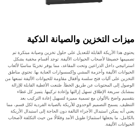
ميزات التخزين والصيانة الذكية
يحتوي هذا الأريكة القابلة للتعديل على حلول تخزين وصيانة مبتكرة تم
تصميمها خصيصًا لأصحاب الحيوانات الأليفة. توجد أقسام مخفية بشكل
استراتيجي داخل الذراعين وتحت المقاعد، مما يوفر تخزينًا مناسبًا لألعاب
الحيوانات الأليفة وأحزمة المشي وإكسسوارات العناية بها. تحتوي مناطق
التخزين على آليات فتح سلسة وأقفال مقاومة للحيوانات الأليفة تمنعها من
الوصول إلى المحتويات عن طريق الخطأ. صُنعت الأغطية القابلة للإزالة
بمشابك سريعة الإطلاق تسهل إزالتها وإعادة تركيبها. يتميز كل غطاء
بتقسيم واضح بالألوان مع تسمية مميزة لتسهيل إعادة التركيب بعد
التنظيف. يسمح التصميم الوحدوي للأريكة بالصيانة الفردية لكل قسم، مما
يعني أنه يمكن استبدال الأجزاء التالفة دون الحاجة إلى استبدال الأريكة
بالكامل، ما يجعلها استثمارًا طويل الأمد وفعّالًا من حيث التكلفة لأصحاب
الحيوانات الأليفة.