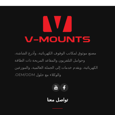
مصنع موثوق لمكاتب الوقوف الكهربائية، وأذرع الشاشة،
وحوامل التلفزيون والمقاعد المريحة ذات الطاقة
الكهربائية، ويقدم خدمات إلى الجملة العالمية، والموزعين
والوكلاء مع حلول OEM/ODM.
تواصل معنا