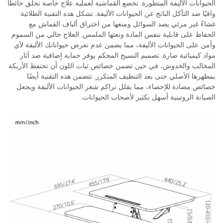
الحيوانات الأليفة المتطورة. تخضع القماشية لعملية علاج خاصة تخلق حائطًا
واقيًا ضد التآكل الناتج عن الحيوانات الأليفة. تشكل هذه التقنية الطلائية
غشاءً غير مرئي يصد السوائل ومنعها من اختراق ألياف القماش مع
الحفاظ على قابلية تنفس المادة ونعتها الملمس. العلاج خالي من السموم
وأمن على الحيوانات الأليفة، مما يضمن عدم تعرض حيواناتك الأليفة لأي
مواد كيميائية ضارة. تصميم النسيج المحكم يوفر حماية إضافية ضد آثار
المخالب والخدوش، في حين تضمن خصائص ثبات اللون أن تحتفظ الأريكة
بمظهرها الأصلي حتى بعد التنظيف المتكرر. تتضمن هذه التقنية أيضًا
خصائص مضادة للإحصاء، مما يقلل تراكم شعر الحيوانات الأليفة ويجعل
الصيانة الروتينية أسهل بكثير لأصحاب الحيوانات.