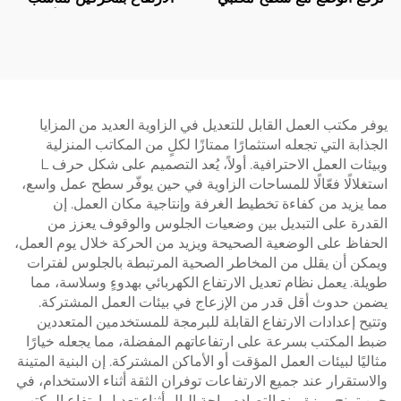
مكون من قطعتين – V-
للمكتب المنزلي مع أرجل
MOUNTS JSD2-02-2P
مستطيلة ثلاثية المراحل – V-
MOUNTS JSD2-02-D-1P
يوفر مكتب العمل القابل للتعديل في الزاوية العديد من المزايا
الجذابة التي تجعله استثمارًا ممتازًا لكلٍ من المكاتب المنزلية
وبيئات العمل الاحترافية. أولاً، يُعد التصميم على شكل حرف L
استغلالًا فعّالًا للمساحات الزاوية في حين يوفّر سطح عمل واسع،
مما يزيد من كفاءة تخطيط الغرفة وإنتاجية مكان العمل. إن
القدرة على التبديل بين وضعيات الجلوس والوقوف يعزز من
الحفاظ على الوضعية الصحيحة ويزيد من الحركة خلال يوم العمل،
ويمكن أن يقلل من المخاطر الصحية المرتبطة بالجلوس لفترات
طويلة. يعمل نظام تعديل الارتفاع الكهربائي بهدوءٍ وسلاسة، مما
يضمن حدوث أقل قدر من الإزعاج في بيئات العمل المشتركة.
وتتيح إعدادات الارتفاع القابلة للبرمجة للمستخدمين المتعددين
ضبط المكتب بسرعة على ارتفاعاتهم المفضلة، مما يجعله خيارًا
مثاليًا لبيئات العمل المؤقت أو الأماكن المشتركة. إن البنية المتينة
والاستقرار عند جميع الارتفاعات توفران الثقة أثناء الاستخدام، في
حين تمنح ميزة منع التصادم راحة البال أثناء تعديل ارتفاع المكتب.