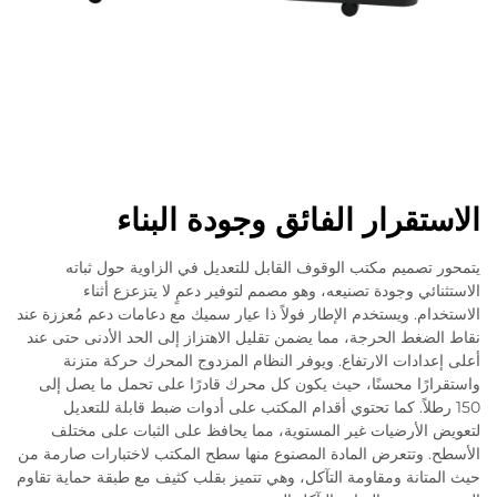
الاستقرار الفائق وجودة البناء
يتمحور تصميم مكتب الوقوف القابل للتعديل في الزاوية حول ثباته
الاستثنائي وجودة تصنيعه، وهو مصمم لتوفير دعمٍ لا يتزعزع أثناء
الاستخدام. ويستخدم الإطار فولاً ذا عيار سميك مع دعامات دعم مُعززة عند
نقاط الضغط الحرجة، مما يضمن تقليل الاهتزاز إلى الحد الأدنى حتى عند
أعلى إعدادات الارتفاع. ويوفر النظام المزدوج المحرك حركة متزنة
واستقرارًا محسنًا، حيث يكون كل محرك قادرًا على تحمل ما يصل إلى
150 رطلاً. كما تحتوي أقدام المكتب على أدوات ضبط قابلة للتعديل
لتعويض الأرضيات غير المستوية، مما يحافظ على الثبات على مختلف
الأسطح. وتتعرض المادة المصنوع منها سطح المكتب لاختبارات صارمة من
حيث المتانة ومقاومة التآكل، وهي تتميز بقلب كثيف مع طبقة حماية تقاوم