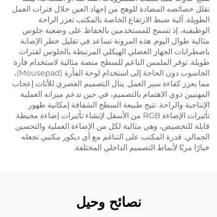
تقلل خصائصه المضادة للوهج من إجهاد العين خلال فترات العمل
الطويلة. آلية ضبط الارتفاع الخاصة بالمكتب تعزز الراحة
الوظيفية، إذ تسمح للمستخدمين بالحفاظ على وضعية جلوس
مثالية طوال اليوم. هذه المرونة تساعد في تقليل خطر الإصابة
باضطرابات الجهاز العضلي الهيكلي المرتبطة بالجلوس لفترات
طويلة. توفر الملمس الناعم للسطح منصة مثالية لاستخدام فأرة
الحاسوب دون الحاجة إلى استخدام لوحة الفأرة (Mousepad)،
مما يعزز كفاءة سير العمل. ينال التصميم العصري للأثاث إعجاب
المهنيين ذوي الاهتمام بالتصميم، في حين تدعم ميزاته العملية
الإنتاجية والراحة. تتيح طبيعة السطح الشفافة إمكانية ظهور
تأثيرات الإضاءة RGB من الأسفل لإنشاء تأثيرات إضاءة محيطة
قابلة للتخصيص، وهي مثالية لكل من الإضاءة العملية والتحسين
الجمالي. قدرة المكتب على التناغم مع أي ديكور مكتبي تجعله
خيارًا مرنًا لأنماط التصميم الداخلي المختلفة.
نصائح وحيل