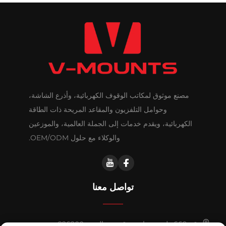
مصنع موثوق لمكاتب الوقوف الكهربائية، وأذرع الشاشة،
وحوامل التلفزيون والمقاعد المريحة ذات الطاقة
الكهربائية، ويقدم خدمات إلى الجملة العالمية، والموزعين
والوكلاء مع حلول OEM/ODM.
تواصل معنا
رقم 669 طريق هواشي، قيدونغ، الصين 226200