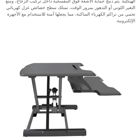
الهيكلية. يتم دمج حماية الأشعة فوق البنفسجية داخل تركيب الزجاج، ومنع
التغير اللوني أو التدهور بمرور الوقت. تمتلك سطح خصائص عزل كهربائي
تحمي من تراكم الكهرباء الساكنة، مما يجعلها آمنة للاستخدام مع الأجهزة
الإلكترونية.