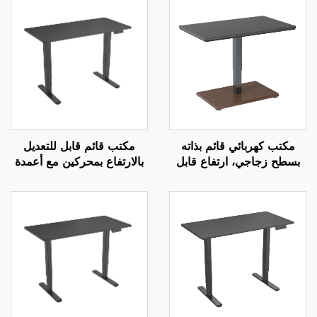
مكتب كهربائي قائم بذاته
مكتب قائم قابل للتعديل
بسطح زجاجي، ارتفاع قابل
بالارتفاع بمحركين مع أعمدة
للتعديل بمحرك واحد – V-
مربعة معكوسة من ثلاث
MOUNTS JSD1-01-G6-D
مراحل ووظيفة إعدادات
ذاكرة – V-MOUNTS
JSD2-01-D-1P