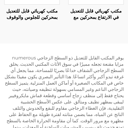
مكتب كهربائي قابل للتعديل
مكتب كهربائي قابل للتعديل
في الارتفاع بمحركين مع
بمحركين للجلوس والوقوف
سطح مكتب متكامل - V-
مع حماية من ارتفاع درجة
MOUNTS JSD2-02-1P
حرارة المحرك – V-
MOUNTS JSD2-02-D-2P
يوفر المكتب القابل للتعديل ذو السطح الزجاجي numerous
مزايا مقنعة تجعله مميزًا في سوق الأثاث المكتبي الحديث. يخلق
السطح الزجاجي الشفاف خداعًا بصريًا للمساحة، مما يجعل أي
غرفة تبدو أكبر وأكثر اتساعًا. هذا التأثير البصري يكون مفيدًا بشكل
خاص في المكاتب الصغيرة أو أماكن العمل المنزلية. يتميز السطح
الزجاجي الناعم وغير المسامي بسهولة تنظيفه وصيانته، حيث
يحتاج فقط إلى منظف زجاج أساسي وقطعة قماش مايكروفيبر
ليبقى بمظهر نظيف ومتألق. على عكس الأسطح الخشبية
التقليدية، فإن الغطاء الزجاجي مقاوم للبقع والخدوش والتلف
الناتج عن المياه، مما يضمن متانته لفترة طويلة مع الحفاظ على
مظهره مع مرور الوقت. كما أن مقاومة الحرارة الخاصة بالسطح
تمنع حدوث تلف بسبب المشروبات الساخنة أو المعدات، بينما