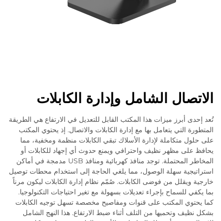
الاتصال الشامل وإدارة الكابلات
تُعد إحدى أبرز ميزات هذا المكتب القابل للتعديل في الارتفاع هي الطريقة
المتطورة التي يتعامل بها مع إدارة الكابلات والاتصال. إذ يحتوي المكتب
على حلول متكاملة لإدارة الأسلاك تبقي الكابلات منظمة ومخفية، مما
يحافظ على مظهر نظيف واحترافي ويمنع حدوث أي إجهاد للكابلات أو
المخاطر المحتملة. توجد منافذ كهربائية ومنافذ USB مدمجة في أماكن
استراتيجية سهلة الوصول، مما يلغي الحاجة إلى استخدام محطات توصيل
خارجية ويقلل من فوضى الكابلات. صُمّم نظام إدارة الكابلات ليكون مرناً
بما يكفي للسماح بإجراء تعديلات بسهولة مع تغير احتياجات التكنولوجيا.
كما يحتوي المكتب على قنوات ومفاصيح مخصصة تسهل توجيه الكابلات
بشكل نظيف وتحميها من التلف أثناء ضبط الارتفاع. هذا النهج الشامل