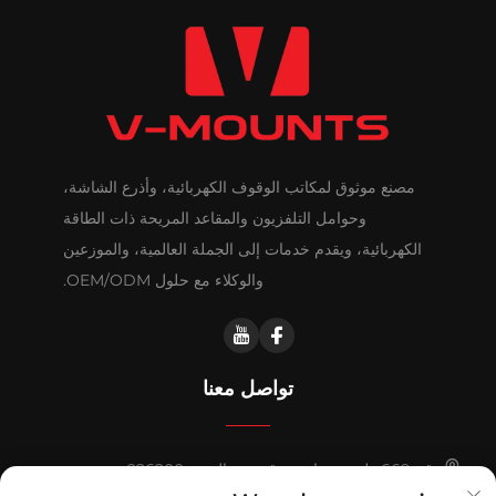
مصنع موثوق لمكاتب الوقوف الكهربائية، وأذرع الشاشة،
وحوامل التلفزيون والمقاعد المريحة ذات الطاقة
الكهربائية، ويقدم خدمات إلى الجملة العالمية، والموزعين
والوكلاء مع حلول OEM/ODM.
تواصل معنا
رقم 669 طريق هواشي، قيدونغ، الصين 226200