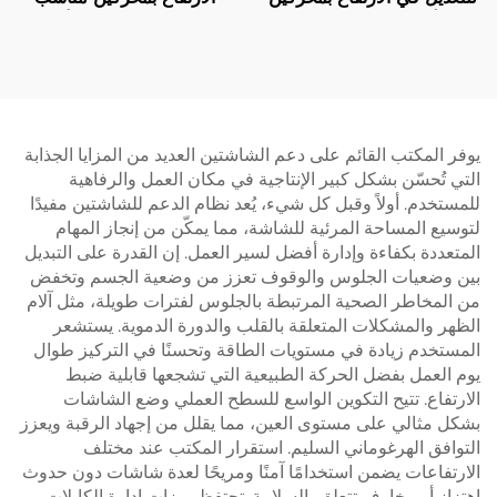
مع أرجل مربعة من ثلاث
للمكتب المنزلي مع أرجل
مراحل - V-MOUNTS
مستطيلة ثلاثية المراحل – V-
MOUNTS JSD2-02-D-1P
JSD2-01-Z
يوفر المكتب القائم على دعم الشاشتين العديد من المزايا الجذابة
التي تُحسّن بشكل كبير الإنتاجية في مكان العمل والرفاهية
للمستخدم. أولاً وقبل كل شيء، يُعد نظام الدعم للشاشتين مفيدًا
لتوسيع المساحة المرئية للشاشة، مما يمكّن من إنجاز المهام
المتعددة بكفاءة وإدارة أفضل لسير العمل. إن القدرة على التبديل
بين وضعيات الجلوس والوقوف تعزز من وضعية الجسم وتخفض
من المخاطر الصحية المرتبطة بالجلوس لفترات طويلة، مثل آلام
الظهر والمشكلات المتعلقة بالقلب والدورة الدموية. يستشعر
المستخدم زيادة في مستويات الطاقة وتحسنًا في التركيز طوال
يوم العمل بفضل الحركة الطبيعية التي تشجعها قابلية ضبط
الارتفاع. تتيح التكوين الواسع للسطح العملي وضع الشاشات
بشكل مثالي على مستوى العين، مما يقلل من إجهاد الرقبة ويعزز
التوافق الهرغوماني السليم. استقرار المكتب عند مختلف
الارتفاعات يضمن استخدامًا آمنًا ومريحًا لعدة شاشات دون حدوث
اهتزاز أو مخاوف تتعلق بالسلامة. تحتفظ ميزات إدارة الكابلات