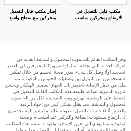
مكتب قابل للتعديل في
إطار مكتب قابل للتعديل
الارتفاع بمحركين مناسب
بمحركين مع سطح واسع
للمكتب المنزلي مع أرجل
وحماية حرارية – V-
مستطيلة ثلاثية المراحل – V-
MOUNTS JSD2-02-L1
MOUNTS JSD2-02-D-1P
يوفر المكتب القائم للحاسوب المحمول والشاشة العديد من
الفوائد الجذابة التي تجعله استثمارًا ضروريًا للمحترفين في العصر
الحديث. أولًا وقبل كل شيء، يعزز صحة الجسم من خلال تمكين
المستخدمين من التبديل بين وضعيات الجلوس والوقوف، مما
يقلل من خطر الإصابة باضطرابات الجهاز العضلي الهيكلي ويحسن
الدورة الدموية. تساعد طبيعة هذه المكاتب القابلة للتعديل في
الحفاظ على الوضعية الهرغونومية الصحيحة لكل من الحاسوب
المحمول والشاشة، مما يقلل بشكل كبير من إجهاد الرقبة
والعينين أثناء جلسات العمل الطويلة. غالبًا ما يشير المستخدمون
إلى ارتفاع مستويات الطاقة والتركيز عند استخدام وضعية
الوقوف، مما يؤدي إلى تعزيز الإنتاجية والإبداع. تتسم هذه المكاتب
بالمرونة لتلبية مختلف أساليب وأفضليات العمل، مما يجعلها