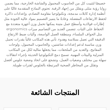
خصيصًا لتثبيت كل من الحاسوب المحمول والشاشة الخارجية، مما يضمن
زوايا رؤية مثلى ويقلل من إجهاد الرقبة. تحتوي النماذج المتقدمة غالبًا على
أنظمة إدارة كابلات مدمجة، وتكنولوجيا مقاومة التصادم، وإعدادات ذاكرة
لحفظ الارتفاعات المفضلة. وعادةً ما يتميز التصميم بمواد عالية الجودة مثل
إطارات فولاذية وأسطح عمل متينة يمكنها تحمل وزن أجهزة متعددة مع
الحفاظ على الثبات. تتضمن العديد من التصاميم ميزات ergonomics
مثل الحواف الملساء، ومنطقة العمل الواسعة، وآليات ضبط الارتفاع
الدقيقة التي تعمل بسلاسة وهدوء. تأتي هذه المكاتب غالباً بقدرات تحمل
وزن مناسبة لدعم إعدادات شاشتين، والحاسوب المحمول، ولوحات
المفاتيح، والعديد من الملحقات، مما يجعلها مثالية لكل من المكاتب
المنزلية والبيئات المهنية. تسمح دمج التكنولوجيا الحديثة بإجراء انتقالات
سهلة بين مختلف وضعيات العمل، وتشجع على اتخاذ وضعية جلوس أفضل
وتقلل من المخاطر الصحية المرتبطة بالجلوس لفترات طويلة.
المنتجات الشائعة