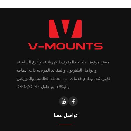
مصنع موثوق لمكاتب الوقوف الكهربائية، وأذرع الشاشة،
وحوامل التلفزيون والمقاعد المريحة ذات الطاقة
الكهربائية، ويقدم خدمات إلى الجملة العالمية، والموزعين
والوكلاء مع حلول OEM/ODM.
تواصل معنا