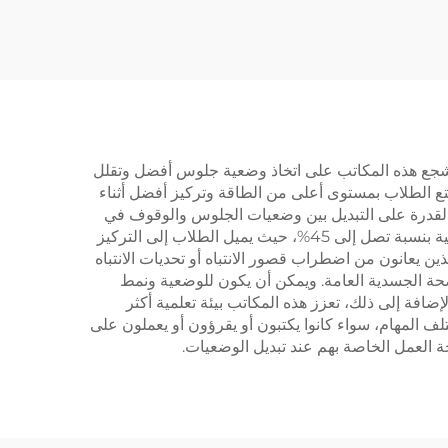
V-MOU
قطعتين – V-MOUNTS
JSD2-02-2P
، تشجع هذه المكاتب على اتخاذ وضعية جلوس أفضل وتقلل
تع الطلاب بمستوى أعلى من الطاقة وتركيز أفضل أثناء
القدرة على التبديل بين وضعيات الجلوس والوقوف في
مكافحة التعب والحفاظ على اليقظة خلال جلسات الدراسة الطويلة. وتشير الأبحاث إلى أن المكاتب القائمة يمكن أن ترفع الإنتاجية بنسبة تصل إلى 45%، حيث يميل الطلاب إلى التركيز
ن يعانون من اضطراب قصور الانتباه أو تحديات الانتباه
حة الجسدية العامة. ويمكن أن يكون للوضعية ونمط
إضافة إلى ذلك، تعزز هذه المكاتب بيئة تعلمية أكثر
لف المهام، سواء كانوا يكتبون أو يقرؤون أو يعملون على
حة العمل الخاصة بهم عند تبديل الوضعيات.