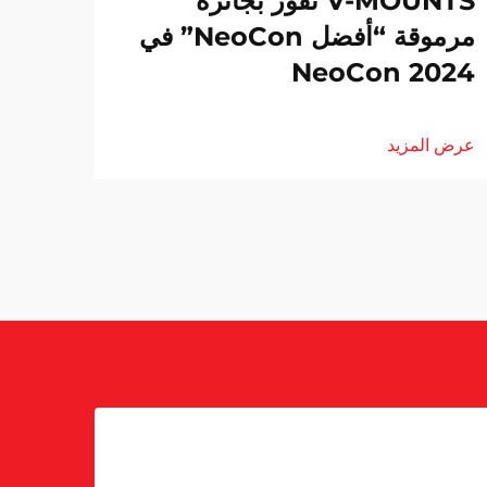
V-MOUNTS تفوز بجائزة
مرموقة “أفضل NeoCon” في
NeoCon 2024
عرض المزيد