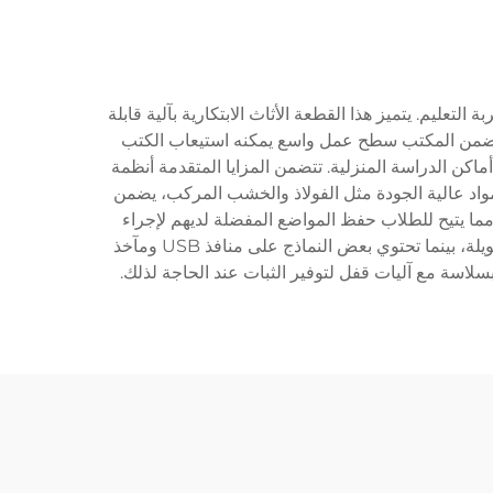
تعليم. يتميز هذا القطعة الأثاث الابتكارية بآلية قابلة
يتضمن المكتب سطح عمل واسع يمكنه استيعاب الكتب
كن الدراسة المنزلية. تتضمن المزايا المتقدمة أنظمة
 مواد عالية الجودة مثل الفولاذ والخشب المركب، يضمن
 مما يتيح للطلاب حفظ المواضع المفضلة لديهم لإجراء
انتقالات سريعة. كما أن الحافة السطحية غالباً ما تحتوي على تصميم هندسي يقلل من إجهاد المعصم أثناء جلسات الدراسة الطويلة، بينما تحتوي بعض النماذج على منافذ USB ومآخذ
اسة مع آليات قفل لتوفير الثبات عند الحاجة لذلك.