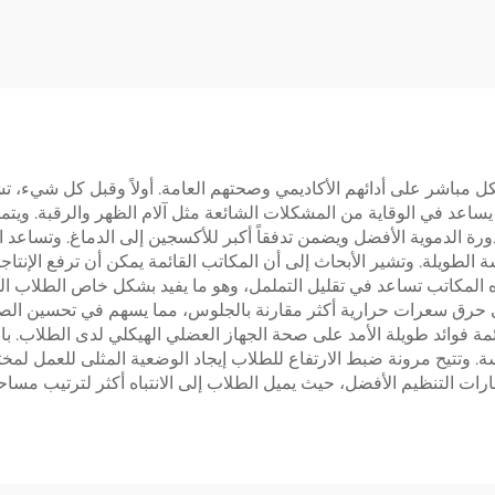
MOUNTS JSD2-0
مرتبتين – NTS
JSD2-02
شكل مباشر على أدائهم الأكاديمي وصحتهم العامة. أولاً وقبل كل شيء
ساعد في الوقاية من المشكلات الشائعة مثل آلام الظهر والرقبة. ويتم
 الدموية الأفضل ويضمن تدفقاً أكبر للأكسجين إلى الدماغ. وتساعد 
ه المكاتب تساعد في تقليل التململ، وهو ما يفيد بشكل خاص الطلاب الذي
في حرق سعرات حرارية أكثر مقارنة بالجلوس، مما يسهم في تحسين الص
ئمة فوائد طويلة الأمد على صحة الجهاز العضلي الهيكلي لدى الطلاب. بال
ة. وتتيح مرونة ضبط الارتفاع للطلاب إيجاد الوضعية المثلى للعمل لمخت
ارات التنظيم الأفضل، حيث يميل الطلاب إلى الانتباه أكثر لترتيب مسا