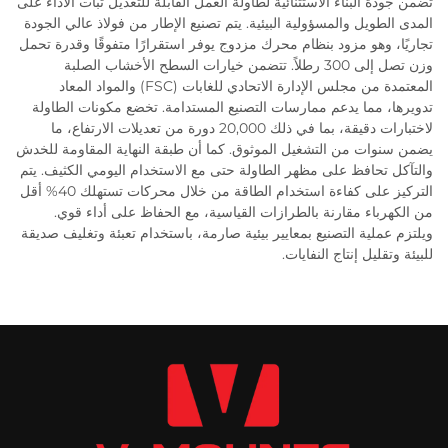
تضمن جودة البناء الاستثنائية لطاولة العمل القابلة للتعديل ثبات الأداء على
المدى الطويل والمسؤولية البيئية. يتم تصنيع الإطار من فولاذ عالي الجودة
تجاريًا، وهو مزود بنظام محرك مزدوج يوفر استقرارًا متفوقًا وقدرة تحمل
وزن تصل إلى 300 رطلاً. تتضمن خيارات السطح الأخشاب الصلبة
المعتمدة من مجلس الإدارة الاتحادي للغابات (FSC) والمواد المعاد
تدويرها، مما يدعم ممارسات التصنيع المستدامة. تخضع مكونات الطاولة
لاختبارات دقيقة، بما في ذلك 20,000 دورة من تعديلات الارتفاع، ما
يضمن سنوات من التشغيل الموثوق. كما أن طبقة النهاية المقاومة للخدش
والتآكل تحافظ على مظهر الطاولة حتى مع الاستخدام اليومي الكثيف. يتم
التركيز على كفاءة استخدام الطاقة من خلال محركات تستهلك 40% أقل
من الكهرباء مقارنة بالطرازات القياسية، مع الحفاظ على أداء قوي.
ويلتزم عملية التصنيع بمعايير بيئية صارمة، باستخدام تعبئة وتغليف صديقة
للبيئة وتقليل إنتاج النفايات.