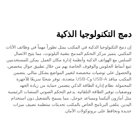
دمج التكنولوجيا الذكية
إن دمج التكنولوجيا الذكية في المكتب يمثل تطوراً مهماً في وظائف الأثاث
المكتبي. يتميز مركز التحكم المدمج بتقنية البلوتوث، مما يتيح الاتصال
السلس مع الهواتف الذكية وأنظمة إدارة مكان العمل. يمكن للمستخدمين
تتبع أنماط الجلوس والوقوف الخاصة بهم من خلال تطبيق جوال مخصص،
والحصول على توصيات مخصصة لتغيير المواضع بشكل مثالي. يتضمن
المكتب منافذ USB-A وUSB-C متعددة، توفر شحنًا سريعًا للأجهزة
المحمولة. نظام إدارة الطاقة الذكي يتضمن حماية من زيادة الجهد
ووضعيات توفير الطاقة التلقائية. يدعم التحكم الصوتي المنصات الرئيسية
مثل أمازون أليكسا ومساعد جوجل، مما يسمح بالتشغيل دون استخدام
اليدين. يتلقى البرنامج الخاص بالمكتب تحديثات منتظمة تضيف ميزات
جديدة وتحافظ على بروتوكولات الأمان.