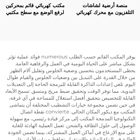
منصة أرضية لشاشات
مكتب كهربائي قائم بمحركين
التلفزيون مع محرك كهربائي
لرفع الوضع مع سطح مكتبي
قابل للتعديل عن بعد - تركيب
مكون من قطعتين – V-
كهربائي قابل للتمديد
MOUNTS JSD2-02-2P
لشاشات بحجم 37-65 بوصة
| V-MOUNTS VM-TC001
يوفر المكتب القائم حسب الطلب numerous فوائد عملية تؤثر
بشكل مباشر على الحياة اليومية في العمل والرفاهية العامة.
يحظى المستخدمون بتحسين وضعية الجلوس وتقليل آلام الظهر
من خلال القدرة على التبديل بين وضعيات الجلوس والقيام طوال
اليوم. تلغي إعدادات الذاكرة القابلة للبرمجة الحاجة إلى التعديلات
اليدوية، مما توفر الوقت وتحقيق ضبط مريح ومتسق. تسمح الأبعاد
القابلة للتخصيص بتحقيق أفضل استغلال للمساحة في أي غرفة،
في حين تضمن مجموعة خيارات التشطيب المختلفة أن يتماشى
المكتب مع ديكور المكان الحالي. convierte نقطة اتصال
التكنولوجيا المدمجة المكتب إلى مركز قيادة رئيسي، مع سهولة
الوصول إلى حلول الطاقة والشحن. تعمل العملية الهادئة للغاية
على منع الإزعاج في أماكن العمل المشتركة، بينما تضمن الجودة
العالية في البناء المتانة والاستقرار. تحافظ ميزات الأمان على