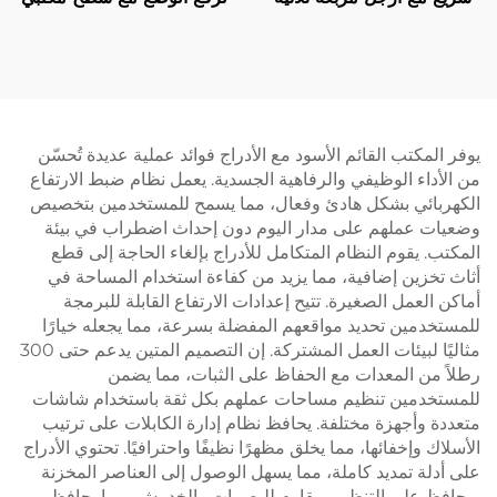
المراحل، سرعة رفع 80 مم/
مكون من قطعتين – V-
ثانية – V-MOUNTS JSD2-
MOUNTS JSD2-02-2P
01-Z-Q
يوفر المكتب القائم الأسود مع الأدراج فوائد عملية عديدة تُحسّن
من الأداء الوظيفي والرفاهية الجسدية. يعمل نظام ضبط الارتفاع
الكهربائي بشكل هادئ وفعال، مما يسمح للمستخدمين بتخصيص
وضعيات عملهم على مدار اليوم دون إحداث اضطراب في بيئة
المكتب. يقوم النظام المتكامل للأدراج بإلغاء الحاجة إلى قطع
أثاث تخزين إضافية، مما يزيد من كفاءة استخدام المساحة في
أماكن العمل الصغيرة. تتيح إعدادات الارتفاع القابلة للبرمجة
للمستخدمين تحديد مواقعهم المفضلة بسرعة، مما يجعله خيارًا
مثاليًا لبيئات العمل المشتركة. إن التصميم المتين يدعم حتى 300
رطلاً من المعدات مع الحفاظ على الثبات، مما يضمن
للمستخدمين تنظيم مساحات عملهم بكل ثقة باستخدام شاشات
متعددة وأجهزة مختلفة. يحافظ نظام إدارة الكابلات على ترتيب
الأسلاك وإخفائها، مما يخلق مظهرًا نظيفًا واحترافيًا. تحتوي الأدراج
على أدلة تمديد كاملة، مما يسهل الوصول إلى العناصر المخزنة
ويحافظ على التنظيم. مقاوم للبصمات والخدوش، مما يحافظ