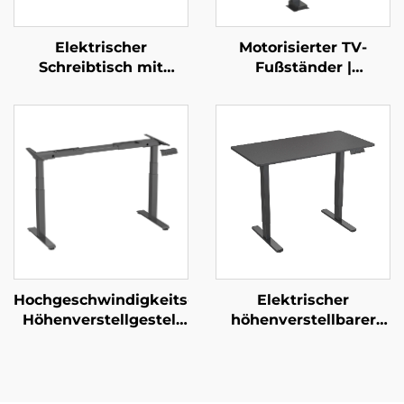
Elektrischer
Motorisierter TV-
Schreibtisch mit
Fußständer |
doppeltem Motor,
Fernbedienungs-
höhenverstellbar und
gesteuerter Teleskop-
mit Speicherfunktion |
Mount für 37–65“-
V-MOUNTS JSD2-01
Bildschirme mit
Höhenspeicher &
Mehrstufiger
Verstellung | V-
MOUNTS VM-TC002
Hochgeschwindigkeits-
Elektrischer
Höhenverstellgestell
höhenverstellbarer
für Schreibtisch mit
Schreibtisch mit zwei
Doppelmotor – 3-
Motoren und
stufige quadratische
zweiteiligem
Beine,
Tischdecken-Set – V-