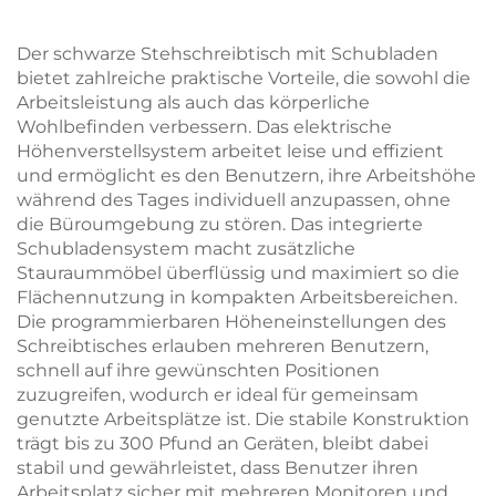
Hubgeschwindigkeit
MOUNTS JSD2-02-2P
80mm/s – V-MOUNTS
Der schwarze Stehschreibtisch mit Schubladen
JSD2-01-Z-Q
bietet zahlreiche praktische Vorteile, die sowohl die
Arbeitsleistung als auch das körperliche
Wohlbefinden verbessern. Das elektrische
Höhenverstellsystem arbeitet leise und effizient
und ermöglicht es den Benutzern, ihre Arbeitshöhe
während des Tages individuell anzupassen, ohne
die Büroumgebung zu stören. Das integrierte
Schubladensystem macht zusätzliche
Stauraummöbel überflüssig und maximiert so die
Flächennutzung in kompakten Arbeitsbereichen.
Die programmierbaren Höheneinstellungen des
Schreibtisches erlauben mehreren Benutzern,
schnell auf ihre gewünschten Positionen
zuzugreifen, wodurch er ideal für gemeinsam
genutzte Arbeitsplätze ist. Die stabile Konstruktion
trägt bis zu 300 Pfund an Geräten, bleibt dabei
stabil und gewährleistet, dass Benutzer ihren
Arbeitsplatz sicher mit mehreren Monitoren und