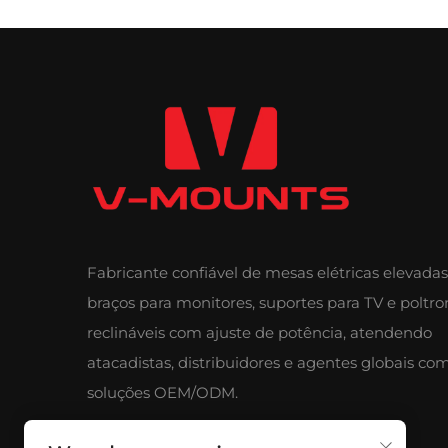
Fabricante confiável de mesas elétricas elevadas
braços para monitores, suportes para TV e poltro
reclináveis com ajuste de potência, atendendo
atacadistas, distribuidores e agentes globais co
soluções OEM/ODM.