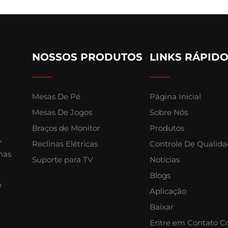
NOSSOS PRODUTOS
LINKS RÁPID
Mesas De Pé
Página Inicial
Mesas De Jogos
Sobre Nós
Braços de Monitor
Produtos
,
Reclinas Elétricas
Controle De Qualid
nas
Suporte para TV
Notícias
Blogs
m
Aplicação
Baixar
Entre em Contato C