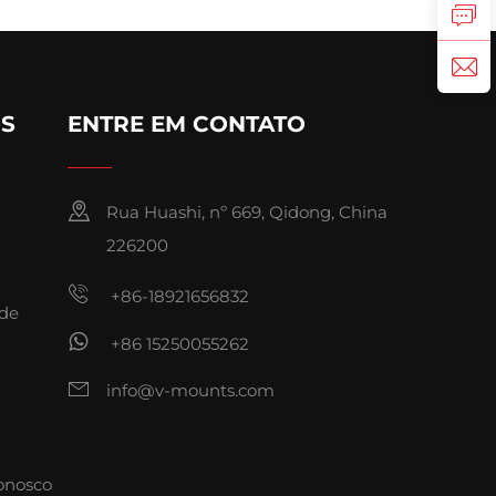
OS
ENTRE EM CONTATO
Rua Huashi, nº 669, Qidong, China
226200
+86-18921656832
ade
+86 15250055262
info@v-mounts.com
onosco