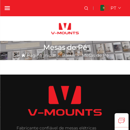
PT
Mesas de Pé
Página Inicial
>
Baixar
>
Mesas de Pé
Fabricante confiável de mesas elétricas