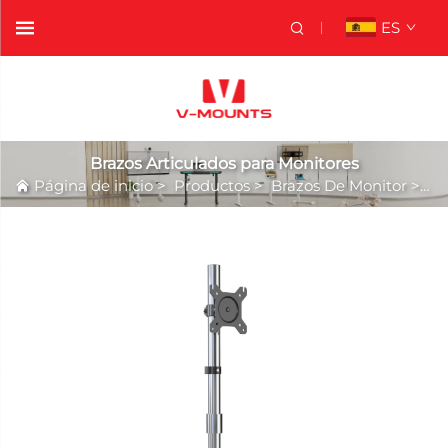
ES
Brazos Articulados para Monitores
Página de inicio
>
Productos
>
Brazos De Monitor
>
Br