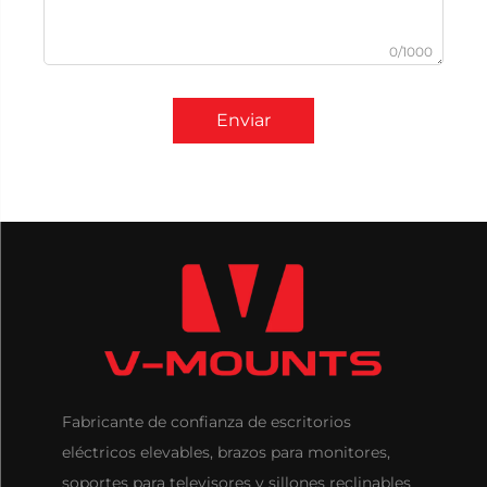
0/1000
Enviar
Fabricante de confianza de escritorios
eléctricos elevables, brazos para monitores,
soportes para televisores y sillones reclinables