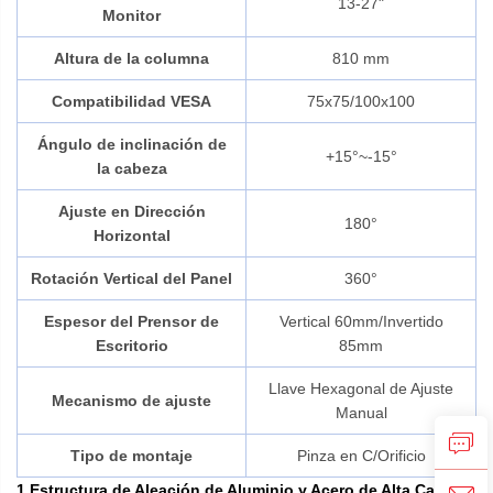
13-27"
Monitor
Altura de la columna
810 mm
Compatibilidad VESA
75x75/100x100
Ángulo de inclinación de
+15°~-15°
la cabeza
Ajuste en Dirección
180°
Horizontal
Rotación Vertical del Panel
360°
Espesor del Prensor de
Vertical 60mm/Invertido
Escritorio
85mm
Llave Hexagonal de Ajuste
Mecanismo de ajuste
Manual
Tipo de montaje
Pinza en C/Orificio
1.Estructura de Aleación de Aluminio y Acero de Alta Calidad