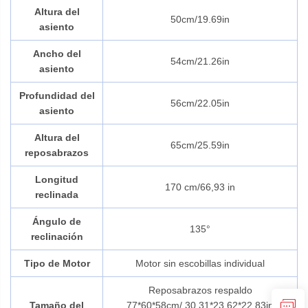
Altura del
50cm/19.69in
asiento
Ancho del
54cm/21.26in
asiento
Profundidad del
56cm/22.05in
asiento
Altura del
65cm/25.59in
reposabrazos
Longitud
170 cm/66,93 in
reclinada
Ángulo de
135°
reclinación
Tipo de Motor
Motor sin escobillas individual
Reposabrazos respaldo
Tamaño del
77*60*58cm/
30.31*23.62*22.83in