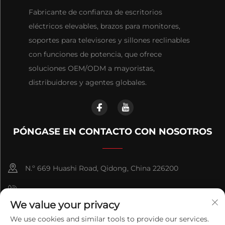
Fabricante de confianza de escritorios
eléctricos elevables, brazos para monitores,
soportes para televisores y sillones reclinables
con funciones de potencia, que ofrece
soluciones OEM/ODM a mayoristas,
distribuidores y agentes globales.
PÓNGASE EN CONTACTO CON NOSOTROS
N.º 669 Huashi Road, Qidong, China 226200
+86-18921656832
We value your privacy
+86 15250055262
We use cookies and similar tools to provide our services.