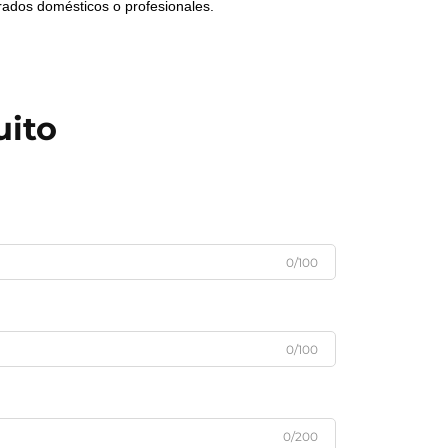
rados domésticos o profesionales.
uito
0/100
0/100
0/200