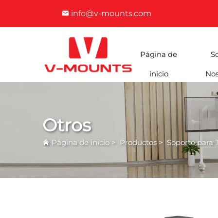
info@v-mounts.com
Página de
S
inicio
Nos
Otros
Página de inicio
>
Productos
>
Soporte para 