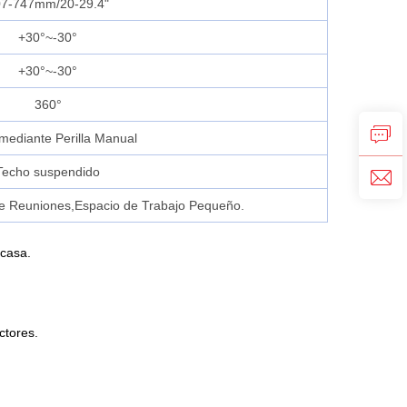
7-747mm/20-29.4"
+30°~-30°
+30°~-30°
360°
 mediante Perilla Manual
Techo suspendido
de Reuniones,Espacio de Trabajo Pequeño.
 casa.
ctores.