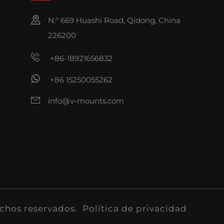
N.º 669 Huashi Road, Qidong, China
226200
+86-18921656832
+86 15250055262
info@v-mounts.com
echos reservados.
Política de privacidad