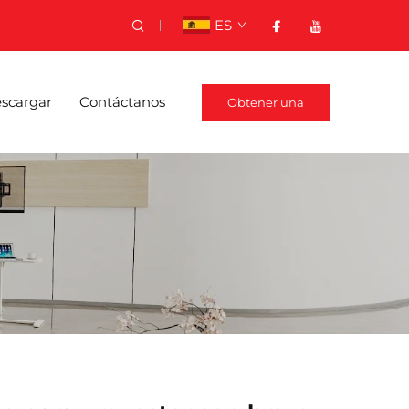
ES
scargar
Contáctanos
Obtener una
cotización