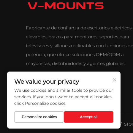
Fabricante de confianza de escritorios eléctricos
elevables, brazos para monitores, soportes para
televisores y sillones reclinables con funciones d
potencia, que ofrece soluciones OEM/ODM a
mayoristas, distribuidores y agentes globales.
We value your privacy
We use cookies and similar tools to provide our
services. If you don't want to accept all cookies,
click Personalize cookies.
Personalize cookies
Accept all
Derechos de autor © 2026 Qidong Visio