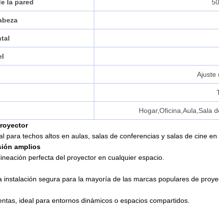
de la pared
50
cabeza
tal
el
Ajuste
Hogar,Oficina,Aula,Sala 
proyector
para techos altos en aulas, salas de conferencias y salas de cine en
sión amplios
lineación perfecta del proyector en cualquier espacio.
una instalación segura para la mayoría de las marcas populares de proye
ientas, ideal para entornos dinámicos o espacios compartidos.