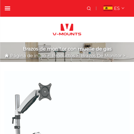
ES
Brazos de monitor con muelle de gas
Página de inicio
>
Productos
>
Brazos De Monitor
>
Br