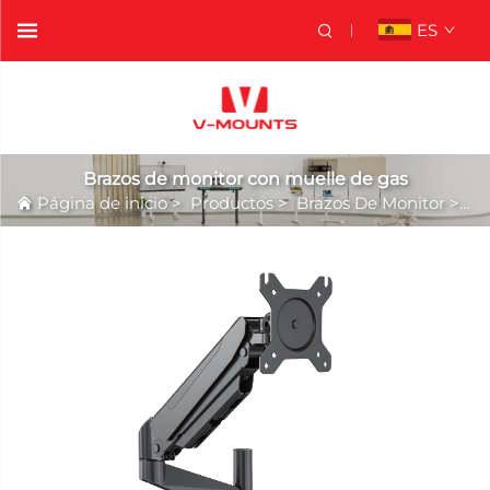
ES
Brazos de monitor con muelle de gas
Página de inicio
>
Productos
>
Brazos De Monitor
>
Br