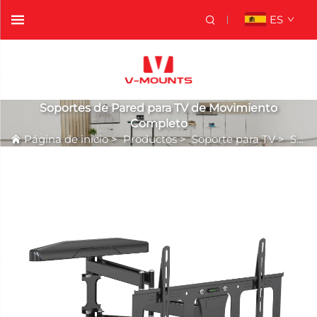
ES
Soportes de Pared para TV de Movimiento
Completo
Página de inicio
>
Productos
>
Soporte para TV
>
Soportes de Pared para TV de Movimiento Completo