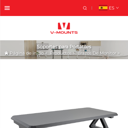
ES
Soportes para Portátiles
Página de inicio
>
Productos
>
Brazos De Monitor
>
So