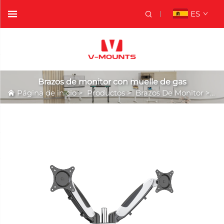
ES
Brazos de monitor con muelle de gas
Página de inicio
>
Productos
>
Brazos De Monitor
>
Br