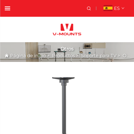
ES
Otros
Página de inicio
>
Productos
>
Soporte para TV
>
Otros