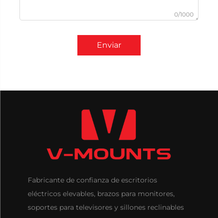
0/1000
Enviar
Fabricante de confianza de escritorios
eléctricos elevables, brazos para monitores,
soportes para televisores y sillones reclinables